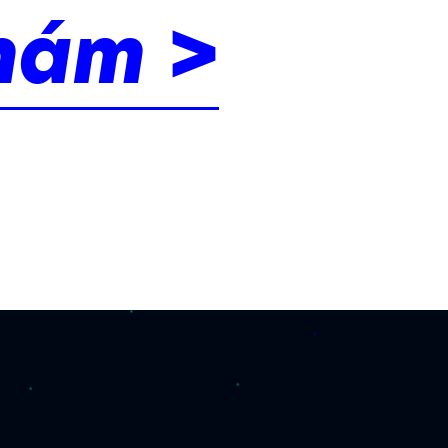
nám >