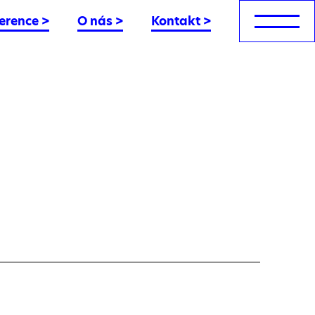
erence
>
O nás
>
Kontakt
>