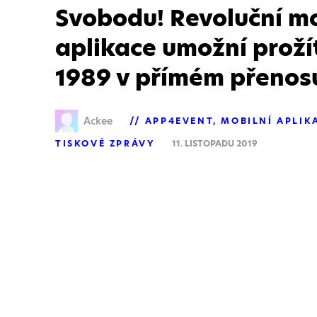
Svobodu! Revoluční mo
aplikace umožní prožít
1989 v přímém přenos
Ackee
APP4EVENT
MOBILNÍ APLIK
TISKOVÉ ZPRÁVY
11. LISTOPADU 2019