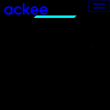
DĚLÁME
APLIKACE
A DIGITÁLNÍ
PRODUKTY
Od roku 2012 pomáháme firmám
digitalizovat byznys. Udržitelně.