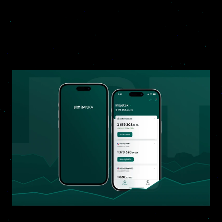
Tohle je naše
digitální stopa
Detail projektu >