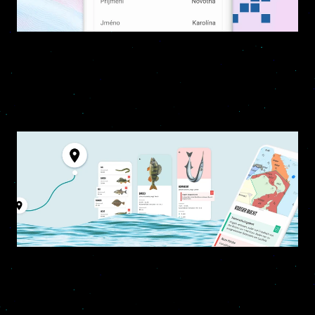
eDoklady
Všechny doklady v jedné aplikaci
Detail projektu >
WWF
Interaktivní průvodce v chráněných vodách