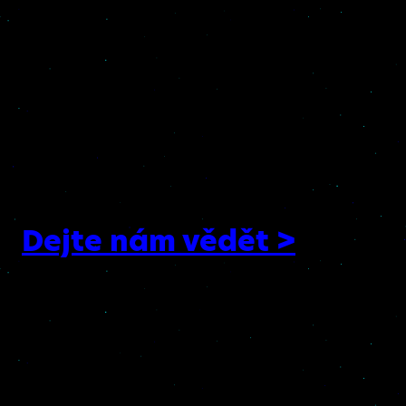
ACKEE SPOLUPRÁCE
MÁTE ZÁJEM
O SPOLUPRÁCI?
POJĎME TO PROBRAT
OSOBNĚ!
Dejte nám vědět >
Ackee, s. r. o.
Rohanské nábř. 717/4
186 00, Praha 8 – Karlín