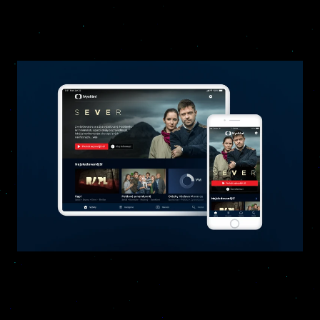
Detail projektu >
iVysílání
Veřejnoprávní vysílání pro každého