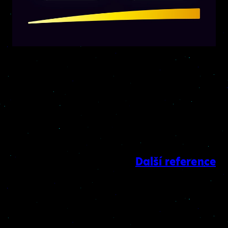
Detail projektu >
Oneplay
Nová éra streamování obsahu
Další reference