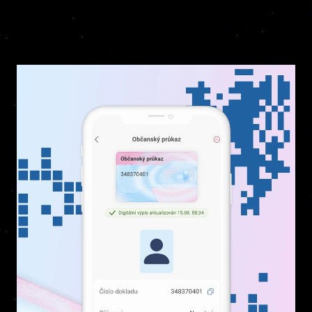
J&T Banka
Moderní bankovní aplikace
Detail projektu >