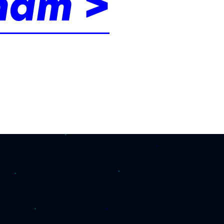
nám >