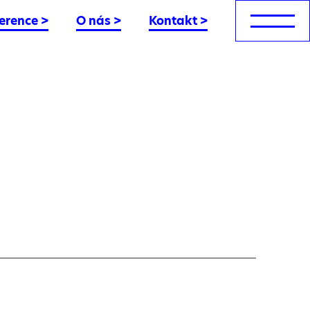
erence
>
O nás
>
Kontakt
>