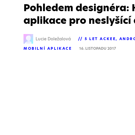
Pohledem designéra: 
aplikace pro neslyšící 
Lucie Doležalová
5 LET ACKEE
ANDR
MOBILNÍ APLIKACE
16. LISTOPADU 2017