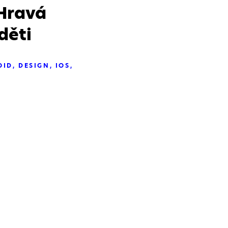
Hravá
děti
OID
DESIGN
IOS