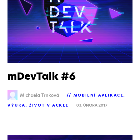
mDevTalk #6
Michaela Trnková
MOBILNÍ APLIKACE
VÝUKA
ŽIVOT V ACKEE
03. ÚNORA 2017