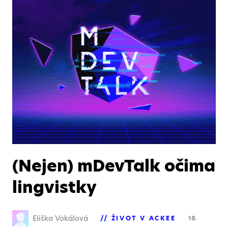
(Nejen) mDevTalk očima
lingvistky
Eliška Vokálová
ŽIVOT V ACKEE
18.