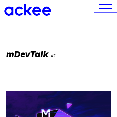
mDevTalk
#1