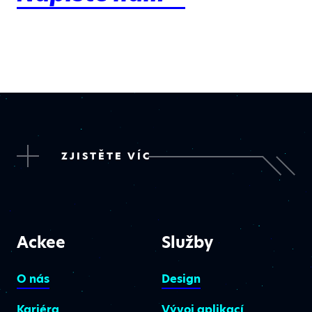
ZJISTĚTE VÍC
Ackee
Služby
O nás
Design
Kariéra
Vývoj aplikací