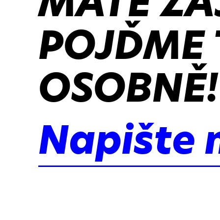
MÁTE ZÁ
POJĎME 
OSOBNĚ!
Napište 