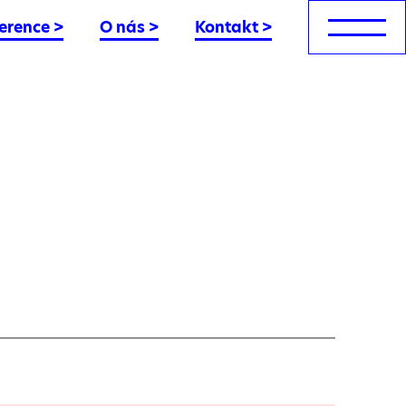
erence
>
O nás
>
Kontakt
>