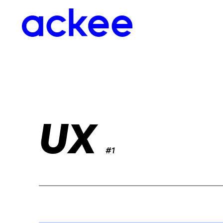
UX
#1