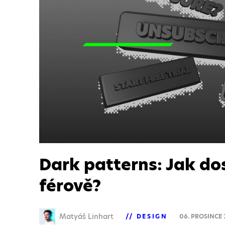
Dark patterns: Jak do
férově?
Matyáš Linhart
DESIGN
06. PROSINCE