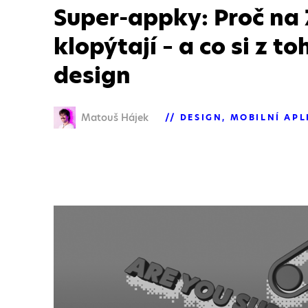
Super-appky: Proč na
klopýtají – a co si z t
design
Matouš Hájek
DESIGN
MOBILNÍ APL