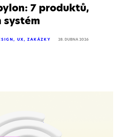
bylon: 7 produktů,
n systém
ESIGN
UX
ZAKÁZKY
28. DUBNA 2026