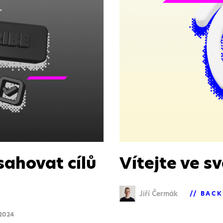
sahovat cílů
Vítejte ve s
Jiří Čermák
BACK
 2024