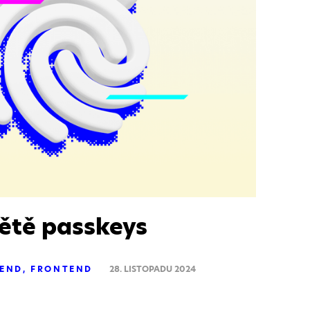
větě passkeys
END
FRONTEND
28. LISTOPADU 2024