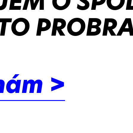
JEM O SPO
TO PROBRA
nám >