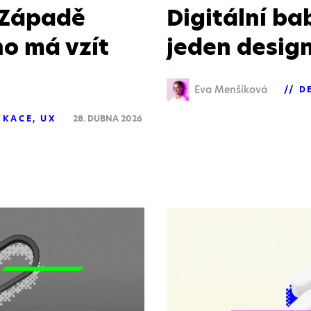
 Západě
Digitální ba
oho má vzít
jeden desig
Eva Menšíková
D
IKACE
UX
28. DUBNA 2026