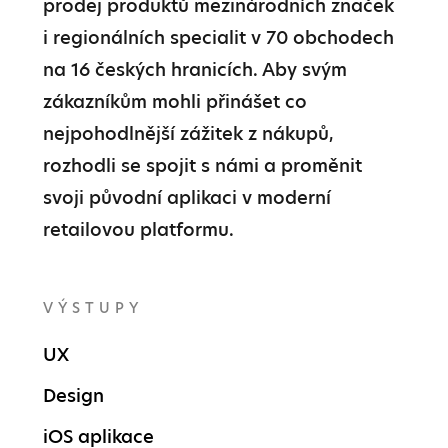
prodej produktů mezinárodních značek 
i regionálních specialit v 70 obchodech 
na 16 českých hranicích. Aby svým 
zákazníkům mohli přinášet co 
nejpohodlnější zážitek z nákupů, 
rozhodli se spojit s námi a proměnit 
svoji původní aplikaci v moderní 
retailovou platformu.
VÝSTUPY
UX
Design
iOS aplikace