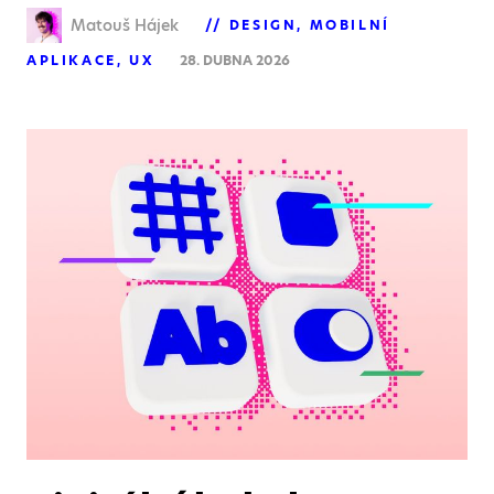
Matouš Hájek
DESIGN
MOBILNÍ
APLIKACE
UX
28. DUBNA 2026