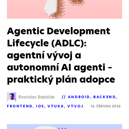
Agentic Development
Lifecycle (ADLC):
agentní vývoj a
autonomní AI agenti –
praktický plán adopce
Rostislav Babáček
ANDROID
BACKEND
FRONTEND
IOS
VÝUKA
VÝVOJ
16. ČERVNA 2026