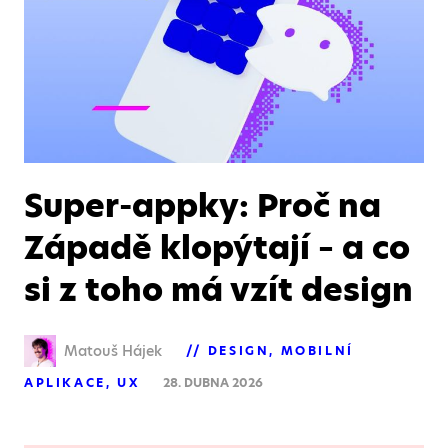
Super-appky: Proč na
Západě klopýtají – a co
si z toho má vzít design
Matouš Hájek
DESIGN
MOBILNÍ
APLIKACE
UX
28. DUBNA 2026