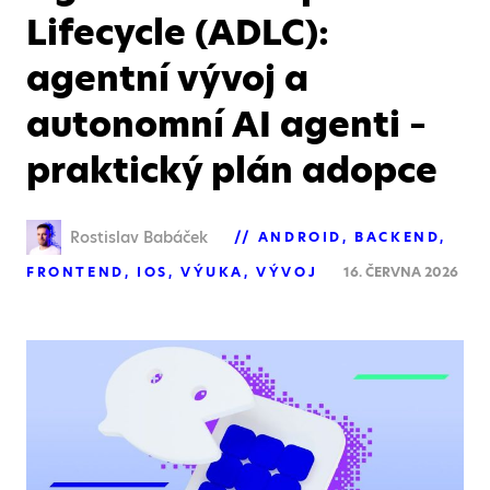
Lifecycle (ADLC):
agentní vývoj a
autonomní AI agenti –
praktický plán adopce
Rostislav Babáček
ANDROID
BACKEND
FRONTEND
IOS
VÝUKA
VÝVOJ
16. ČERVNA 2026