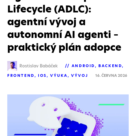
Lifecycle (ADLC):
agentní vývoj a
autonomní AI agenti –
praktický plán adopce
Rostislav Babáček
ANDROID
BACKEND
FRONTEND
IOS
VÝUKA
VÝVOJ
16. ČERVNA 2026