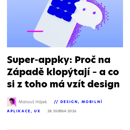
Super-appky: Proč na
Západě klopýtají – a co
si z toho má vzít design
Matouš Hájek
DESIGN
MOBILNÍ
APLIKACE
UX
28. DUBNA 2026