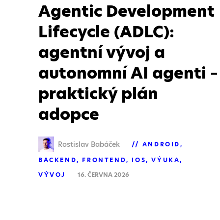
Agentic Development
Lifecycle (ADLC):
agentní vývoj a
autonomní AI agenti –
praktický plán
adopce
Rostislav Babáček
ANDROID
BACKEND
FRONTEND
IOS
VÝUKA
VÝVOJ
16. ČERVNA 2026