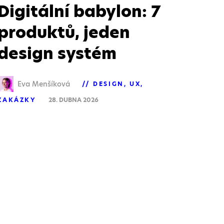
Digitální babylon: 7
produktů, jeden
design systém
Eva Menšíková
DESIGN
UX
ZAKÁZKY
28. DUBNA 2026