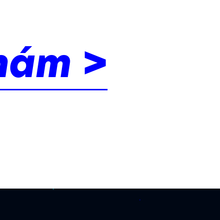
nám >