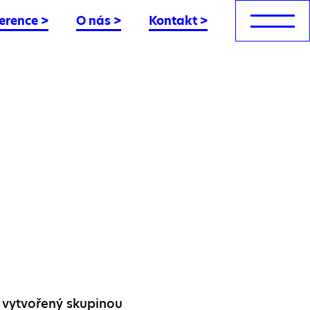
erence
>
O nás
>
Kontakt
>
 vytvořený skupinou