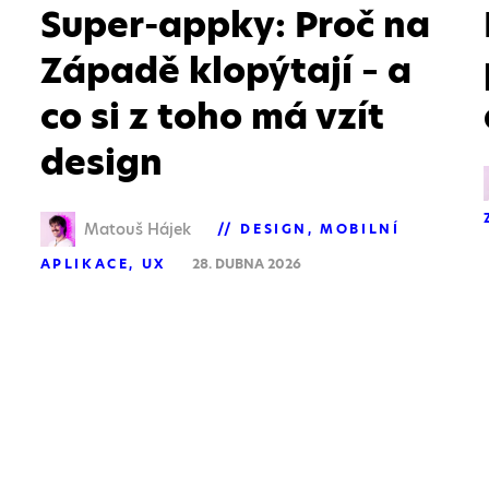
Super-appky: Proč na
Západě klopýtají – a
co si z toho má vzít
design
Matouš Hájek
DESIGN
MOBILNÍ
APLIKACE
UX
28. DUBNA 2026