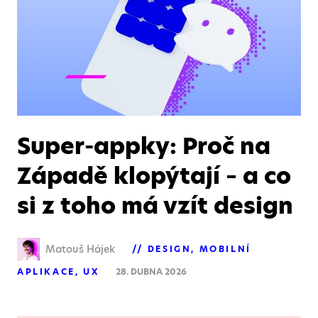
Super-appky: Proč na
Západě klopýtají – a co
si z toho má vzít design
Matouš Hájek
DESIGN
MOBILNÍ
APLIKACE
UX
28. DUBNA 2026