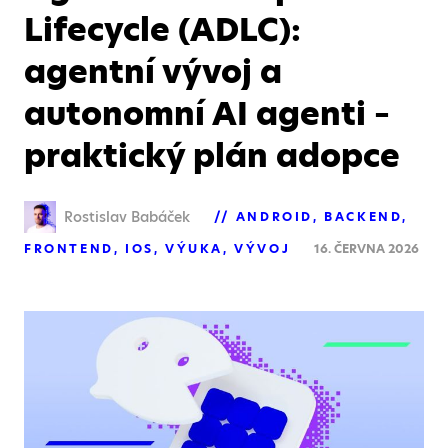
Lifecycle (ADLC):
agentní vývoj a
autonomní AI agenti –
praktický plán adopce
Rostislav Babáček
ANDROID
BACKEND
FRONTEND
IOS
VÝUKA
VÝVOJ
16. ČERVNA 2026