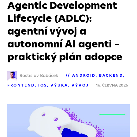
Agentic Development
Lifecycle (ADLC):
agentní vývoj a
autonomní AI agenti –
praktický plán adopce
Rostislav Babáček
ANDROID
BACKEND
FRONTEND
IOS
VÝUKA
VÝVOJ
16. ČERVNA 2026