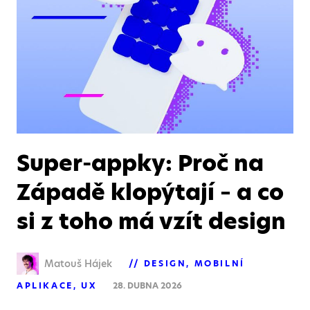
Super-appky: Proč na
Západě klopýtají – a co
si z toho má vzít design
Matouš Hájek
DESIGN
MOBILNÍ
APLIKACE
UX
28. DUBNA 2026