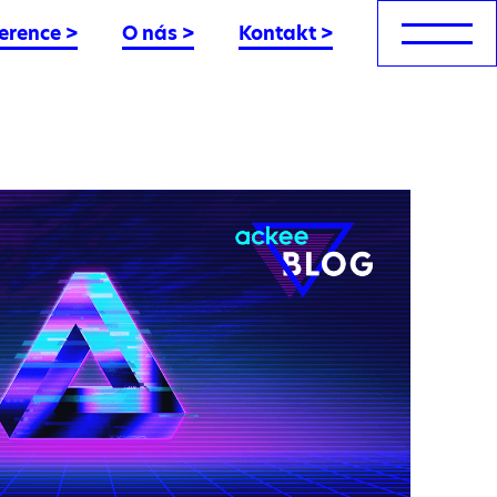
erence
>
O nás
>
Kontakt
>