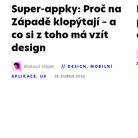
Super-appky: Proč na
Západě klopýtají – a
co si z toho má vzít
design
Matouš Hájek
DESIGN
MOBILNÍ
APLIKACE
UX
28. DUBNA 2026