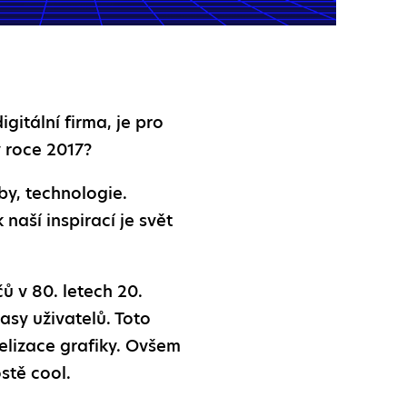
gitální firma, je pro
v roce 2017?
by, technologie.
aší inspirací je svět
ů v 80. letech 20.
asy uživatelů. Toto
elizace grafiky. Ovšem
stě cool.