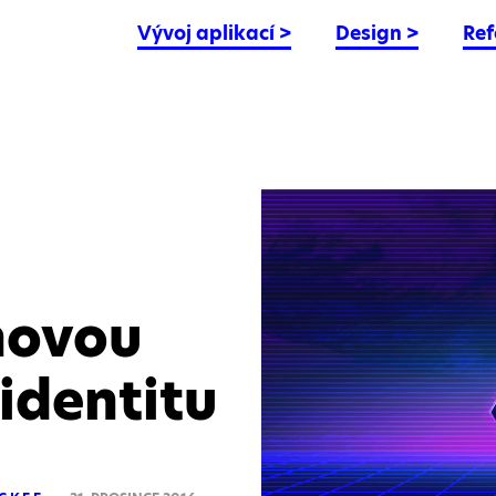
Vývoj aplikací
>
Design
>
Ref
novou
identitu