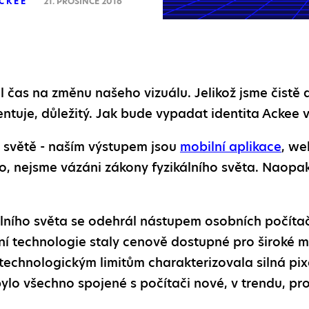
ACKEE
21. PROSINCE 2016
 čas na změnu našeho vizuálu. Jelikož jsme čistě di
zentuje, důležitý. Jak bude vypadat identita Ackee 
m světě - naším výstupem jsou
mobilní aplikace
, we
 nejsme vázáni zákony fyzikálního světa. Naopak n
álního světa se odehrál nástupem osobních počítač
ční technologie staly cenově dostupné pro široké m
technologickým limitům charakterizovala silná pix
bylo všechno spojené s počítači nové, v trendu, pro