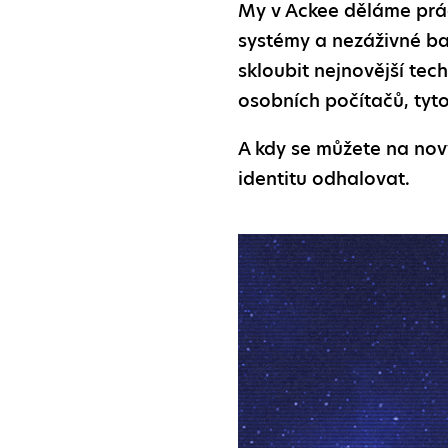
My v Ackee děláme prá
systémy a nezáživné ban
skloubit nejnovější tec
osobních počítačů, tyto
A kdy se můžete na nov
identitu odhalovat.