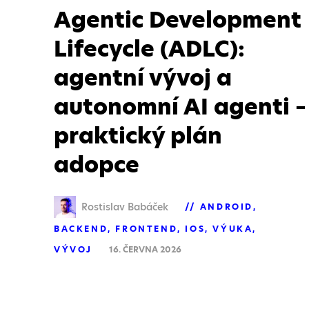
Agentic Development
Lifecycle (ADLC):
agentní vývoj a
autonomní AI agenti –
praktický plán
adopce
Rostislav Babáček
ANDROID
BACKEND
FRONTEND
IOS
VÝUKA
VÝVOJ
16. ČERVNA 2026