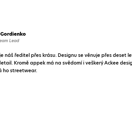
Gordienko
Team Lead
e náš ředitel přes krásu. Designu se věnuje přes deset l
etail. Kromě appek má na svědomí i veškerý Ackee desi
á ho streetwear.