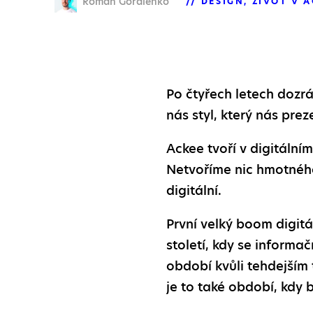
Roman Gordienko
DESIGN
ŽIVOT V 
Po čtyřech letech dozrál
nás styl, který nás pre
Ackee tvoří v digitální
Netvoříme nic hmotného,
digitální.
První velký boom digit
století, kdy se informa
období kvůli tehdejším 
je to také období, kdy 