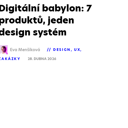
Digitální babylon: 7
produktů, jeden
design systém
Eva Menšíková
DESIGN
UX
ZAKÁZKY
28. DUBNA 2026