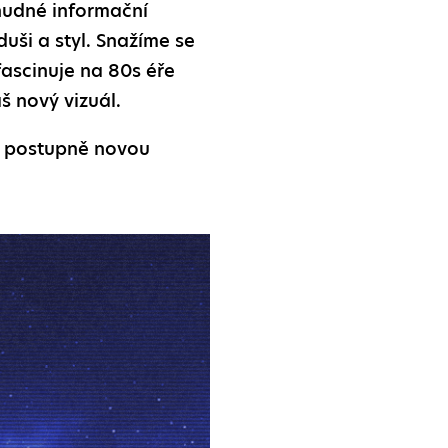
nudné informační
uši a styl. Snažíme se
fascinuje na 80s éře
š nový vizuál.
e postupně novou