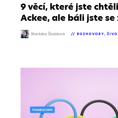
9 věcí, které jste chtěl
Ackee, ale báli jste se
Markéta Škaldová
ROZHOVORY
ŽIVO