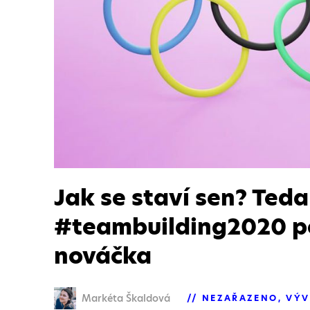
Jak se staví sen? Ted
#teambuilding2020 
nováčka
Markéta Škaldová
NEZAŘAZENO
VÝV