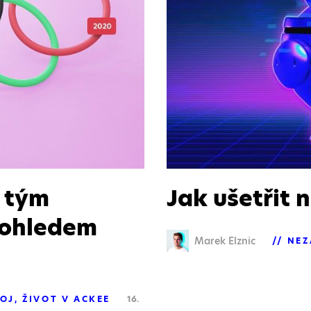
a tým
Jak ušetřit 
pohledem
Marek Elznic
NEZ
OJ
ŽIVOT V ACKEE
16.