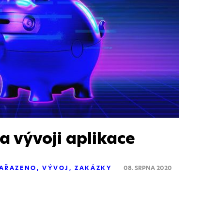
na vývoji aplikace
AŘAZENO
VÝVOJ
ZAKÁZKY
08. SRPNA 2020