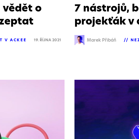
i vědět o
7 nástrojů, 
 zeptat
projekťák v
Marek Přibáň
T V ACKEE
19. ŘÍJNA 2021
NE