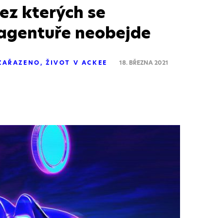
bez kterých se
 agentuře neobejde
ZAŘAZENO
ŽIVOT V ACKEE
18. BŘEZNA 2021