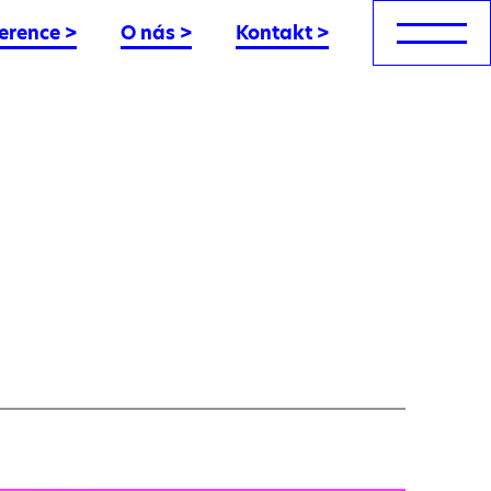
erence
>
O nás
>
Kontakt
>