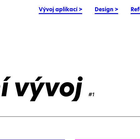
Vývoj aplikací
>
Design
>
Ref
í vývoj
#1