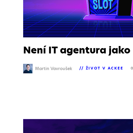
Není IT agentura jako
Martin Vavroušek
ŽIVOT V ACKEE
0