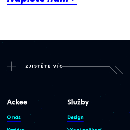
ZJISTĚTE VÍC
Ackee
Služby
O nás
Design