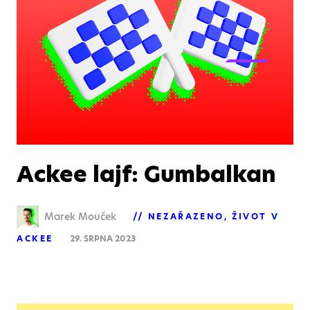
Ackee lajf: Gumbalkan
Marek Mouček
NEZAŘAZENO
ŽIVOT V
ACKEE
29. SRPNA 2023