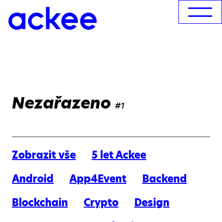
Nezařazeno
#1
Zobrazit vše
5 let Ackee
Android
App4Event
Backend
Blockchain
Crypto
Design