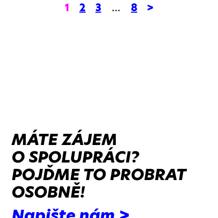
1
2
3
…
8
>
MÁTE ZÁJEM
O SPOLUPRÁCI?
POJĎME TO PROBRAT
OSOBNĚ!
Napište nám >