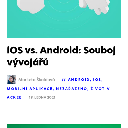
iOS vs. Android: Souboj
vývojářů
Markéta Škaldová
ANDROID
IOS
MOBILNÍ APLIKACE
NEZAŘAZENO
ŽIVOT V
ACKEE
19. LEDNA 2021