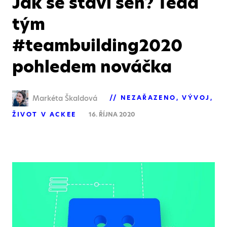
Jak se staví sen? Teda
tým
#teambuilding2020
pohledem nováčka
Markéta Škaldová
NEZAŘAZENO
VÝVOJ
ŽIVOT V ACKEE
16. ŘÍJNA 2020