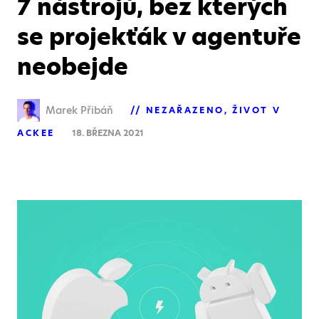
7 nástrojů, bez kterých
se projekťák v agentuře
neobejde
Marek Přibáň
NEZAŘAZENO
ŽIVOT V
ACKEE
18. BŘEZNA 2021