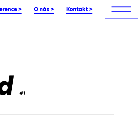
erence
>
O nás
>
Kontakt
>
d
#1