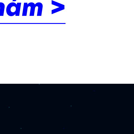
nám >