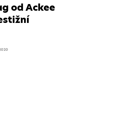
ag od Ackee
stižní
2020