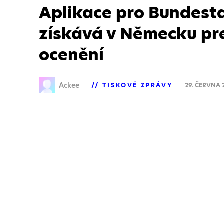
Aplikace pro Bundest
získává v Německu pre
ocenění
Ackee
TISKOVÉ ZPRÁVY
29. ČERVNA 