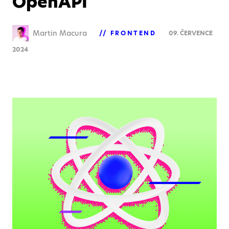
OpenAPI
Martin Macura
FRONTEND
09. ČERVENCE
2024