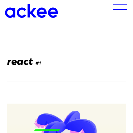
react
#1