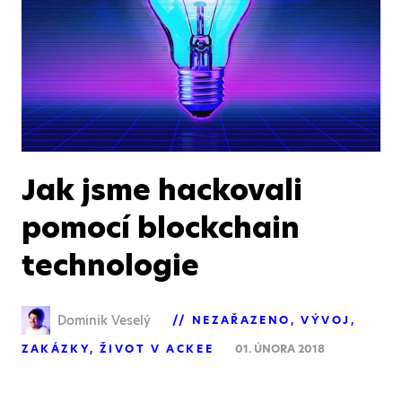
Jak jsme hackovali
pomocí blockchain
technologie
Dominik Veselý
NEZAŘAZENO
VÝVOJ
ZAKÁZKY
ŽIVOT V ACKEE
01. ÚNORA 2018