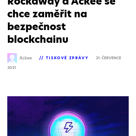
Rockaway a Ackee se
chce zaměřit na
bezpečnost
blockchainu
Ackee
TISKOVÉ ZPRÁVY
21. ČERVENCE
2021