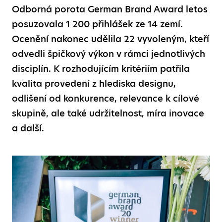
Odborná porota German Brand Award letos
posuzovala 1 200 přihlášek ze 14 zemí.
Ocenění nakonec udělila 22 vyvoleným, kteří
odvedli špičkový výkon v rámci jednotlivých
disciplín. K rozhodujícím kritériím patřila
kvalita provedení z hlediska designu,
odlišení od konkurence, relevance k cílové
skupině, ale také udržitelnost, míra inovace
a další.