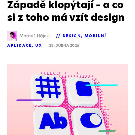
Západě klopýtají – a co
si z toho má vzít design
Matouš Hájek
DESIGN
MOBILNÍ
APLIKACE
UX
28. DUBNA 2026