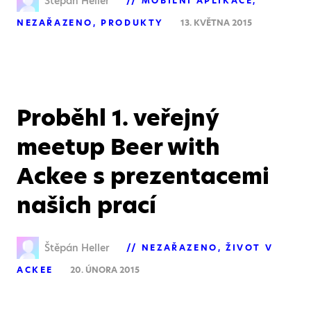
Štěpán Heller
MOBILNÍ APLIKACE
NEZAŘAZENO
PRODUKTY
13. KVĚTNA 2015
Proběhl 1. veřejný
meetup Beer with
Ackee s prezentacemi
našich prací
Štěpán Heller
NEZAŘAZENO
ŽIVOT V
ACKEE
20. ÚNORA 2015