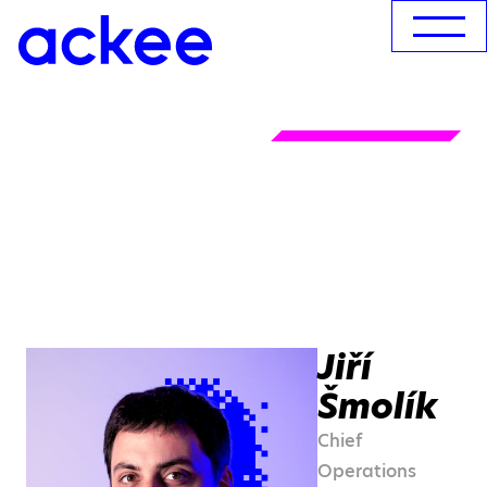
Jiří
Šmolík
Chief
Operations