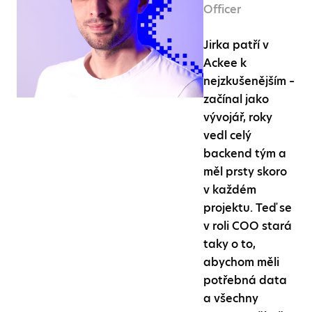
Officer
Jirka patří v
Ackee k
nejzkušenějším –
začínal jako
vývojář, roky
vedl celý
backend tým a
měl prsty skoro
v každém
projektu. Teď se
v roli COO stará
taky o to,
abychom měli
potřebná data
a všechny