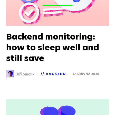
Backend monitoring:
how to sleep well and
still save
Jiří Šmolík
BACKEND
27. ČERVNA 2026