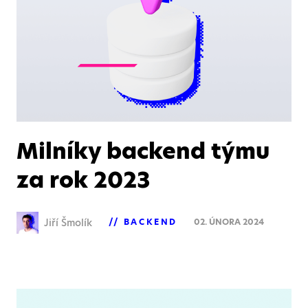
Milníky backend týmu
za rok 2023
Jiří Šmolík
BACKEND
02. ÚNORA 2024