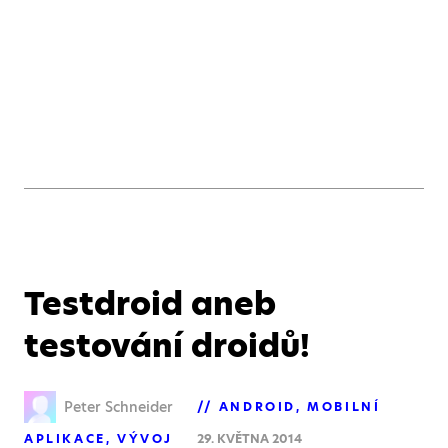
Testdroid aneb
testování droidů!
Peter Schneider
ANDROID
MOBILNÍ
APLIKACE
VÝVOJ
29. KVĚTNA 2014