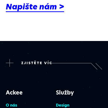
Napište nám >
ZJISTĚTE VÍC
Ackee
Služby
O nás
Design