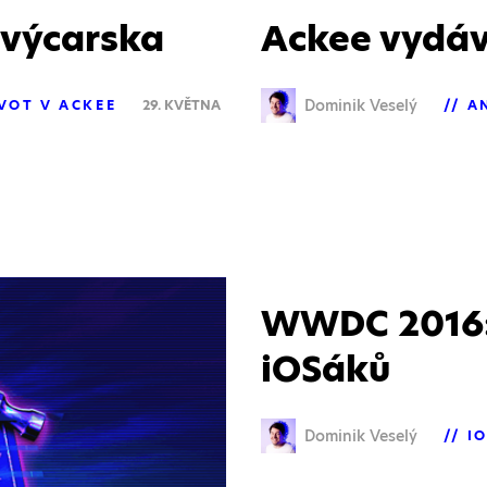
Švýcarska
Ackee vydáv
Dominik Veselý
VOT V ACKEE
29. KVĚTNA
A
WWDC 2016: 
iOSáků
Dominik Veselý
I