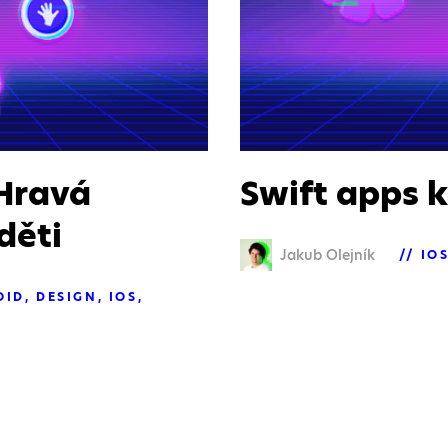
Hravá
Swift apps k
děti
Jakub Olejník
IO
OID
DESIGN
IOS