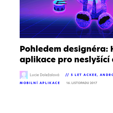
Pohledem designéra: 
aplikace pro neslyšící 
Lucie Doležalová
5 LET ACKEE
ANDR
MOBILNÍ APLIKACE
16. LISTOPADU 2017