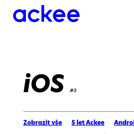
iOS
#3
Zobrazit vše
5 let Ackee
Andro