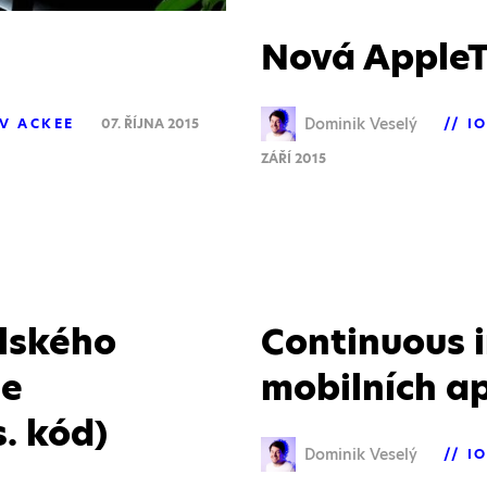
Nová AppleT
Dominik Veselý
 V ACKEE
07. ŘÍJNA 2015
I
ZÁŘÍ 2015
lského
Continuous i
ee
mobilních ap
s. kód)
Dominik Veselý
I