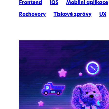
Frontend
iOS
Mobilní aplikace
Rozhovory
Tiskové zprávy
UX