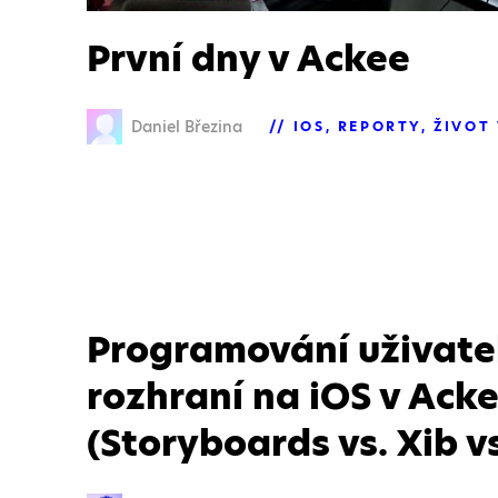
První dny v Ackee
Daniel Březina
IOS
REPORTY
ŽIVOT
Programování uživate
rozhraní na iOS v Ack
(Storyboards vs. Xib v