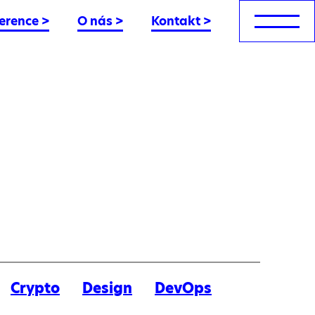
erence
>
O nás
>
Kontakt
>
Crypto
Design
DevOps