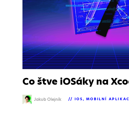
Co štve iOSáky na Xc
Jakub Olejník
IOS
MOBILNÍ APLIKA