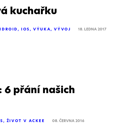
á kuchařku
NDROID
IOS
VÝUKA
VÝVOJ
18. LEDNA 2017
6 přání našich
OS
ŽIVOT V ACKEE
08. ČERVNA 2016