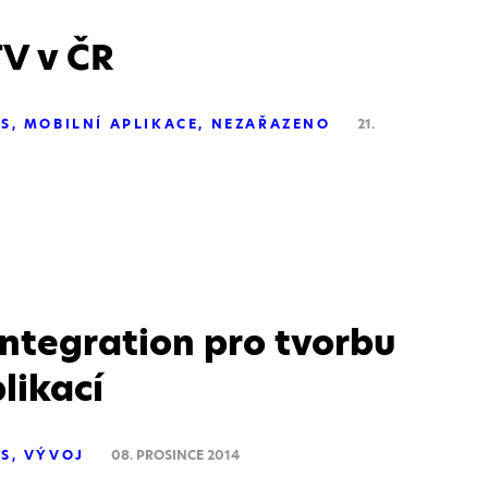
V v ČR
OS
MOBILNÍ APLIKACE
NEZAŘAZENO
21.
ntegration pro tvorbu
likací
OS
VÝVOJ
08. PROSINCE 2014