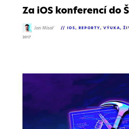
Za iOS konferencí do 
Jan Mísař
IOS
REPORTY
VÝUKA
ŽI
2017