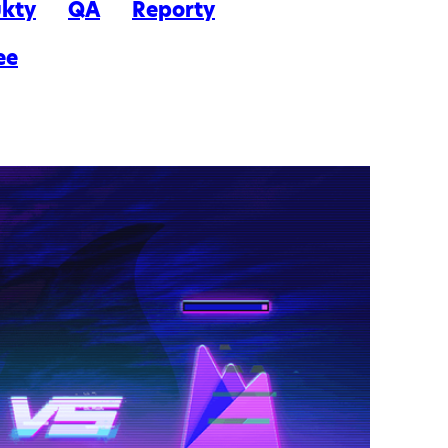
kty
QA
Reporty
ee