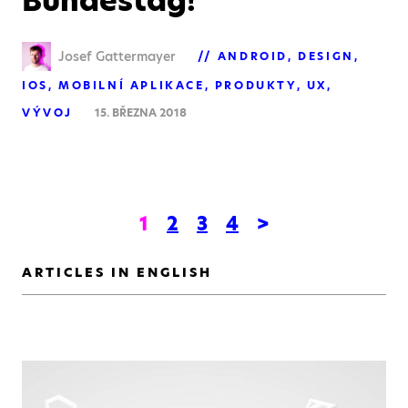
Bundestag!
Josef Gattermayer
ANDROID
DESIGN
IOS
MOBILNÍ APLIKACE
PRODUKTY
UX
VÝVOJ
15. BŘEZNA 2018
1
2
3
4
>
ARTICLES IN ENGLISH