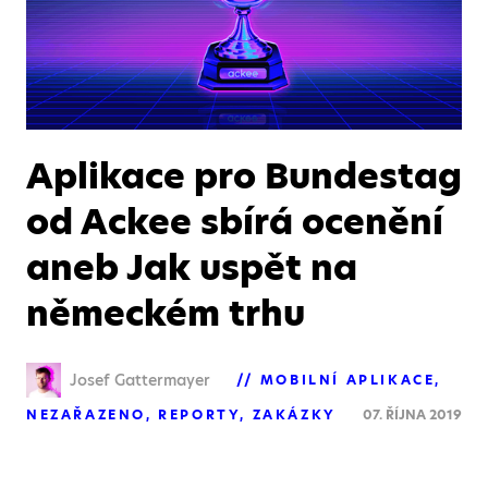
Aplikace pro Bundestag
od Ackee sbírá ocenění
aneb Jak uspět na
německém trhu
Josef Gattermayer
MOBILNÍ APLIKACE
NEZAŘAZENO
REPORTY
ZAKÁZKY
07. ŘÍJNA 2019