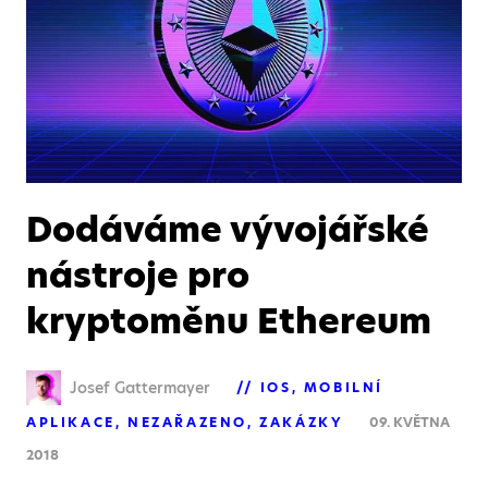
Dodáváme vývojářské
nástroje pro
kryptoměnu Ethereum
Josef Gattermayer
IOS
MOBILNÍ
APLIKACE
NEZAŘAZENO
ZAKÁZKY
09. KVĚTNA
2018