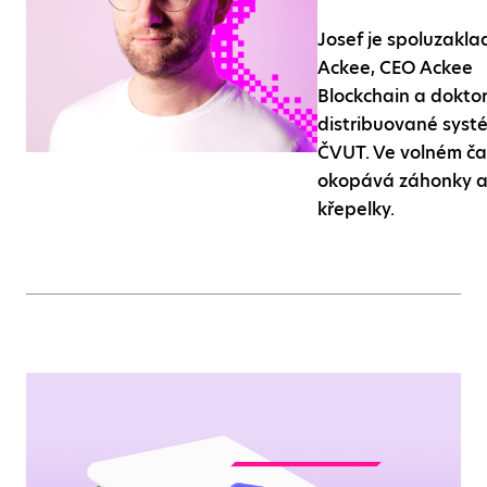
Josef je spoluzakla
Ackee, CEO Ackee
Blockchain a doktor
distribuované syst
ČVUT. Ve volném č
okopává záhonky a
křepelky.