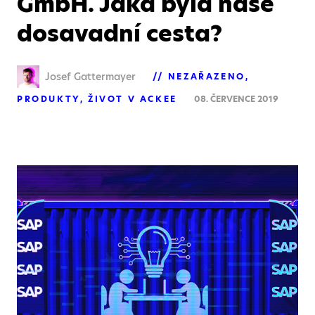
GmbH. Jaká byla naše
dosavadní cesta?
Josef Gattermayer
NEZAŘAZENO
PRODUKTY
ŽIVOT V ACKEE
08. ČERVENCE 2019