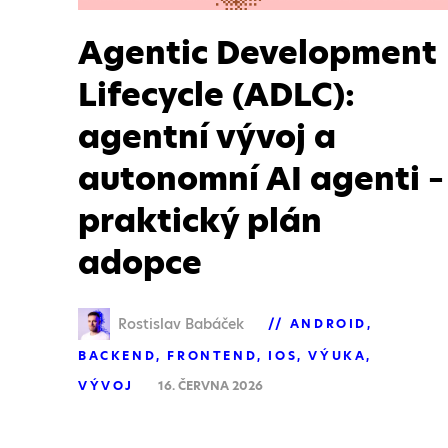
Agentic Development
Lifecycle (ADLC):
agentní vývoj a
autonomní AI agenti –
praktický plán
adopce
Rostislav Babáček
ANDROID
BACKEND
FRONTEND
IOS
VÝUKA
VÝVOJ
16. ČERVNA 2026