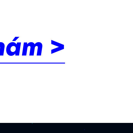
nám >