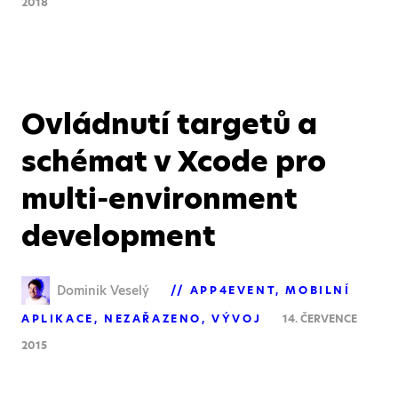
2018
Ovládnutí targetů a
schémat v Xcode pro
multi-environment
development
Dominik Veselý
APP4EVENT
MOBILNÍ
APLIKACE
NEZAŘAZENO
VÝVOJ
14. ČERVENCE
2015