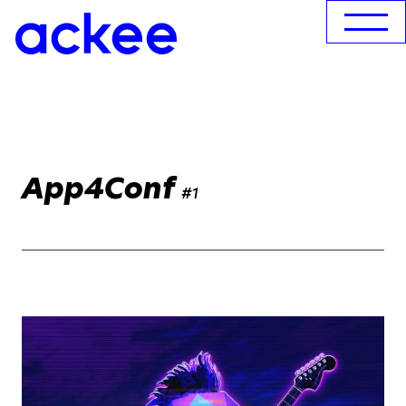
App4Conf
#1