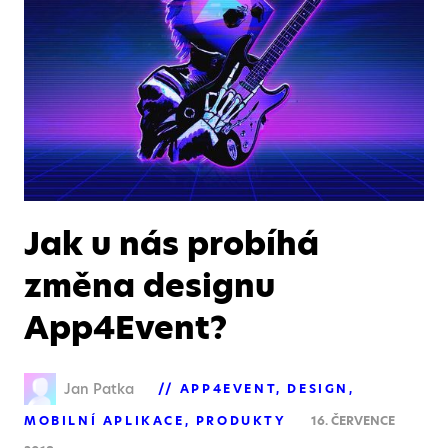
Jak u nás probíhá
změna designu
App4Event?
Jan Patka
APP4EVENT
DESIGN
MOBILNÍ APLIKACE
PRODUKTY
16. ČERVENCE