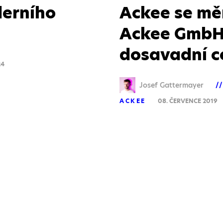
derního
Ackee se mě
Ackee GmbH.
dosavadní c
24
Josef Gattermayer
ACKEE
08. ČERVENCE 2019