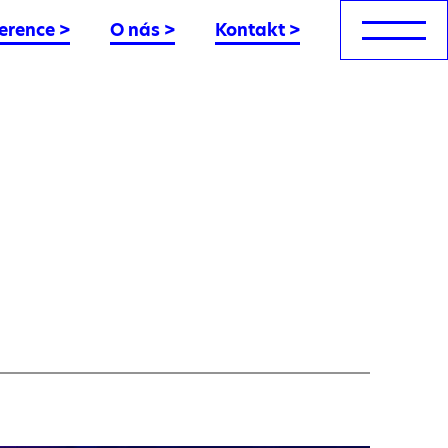
erence
>
O nás
>
Kontakt
>