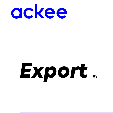
Export
#1