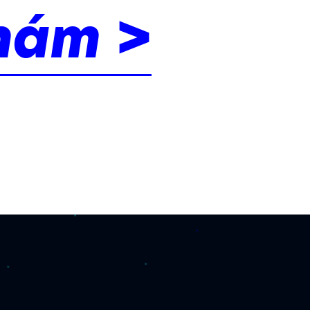
nám >