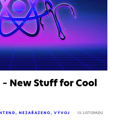
– New Stuff for Cool
NTEND
NEZAŘAZENO
VÝVOJ
13. LISTOPADU