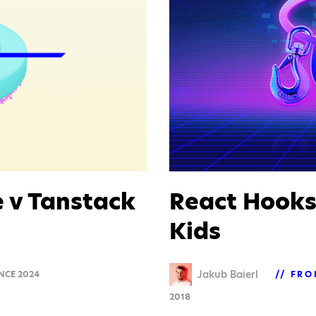
 v Tanstack
React Hooks 
Kids
Jakub Baierl
NCE 2024
FRO
2018