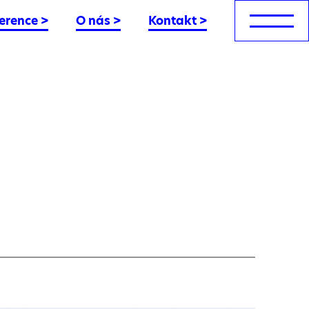
erence
>
O nás
>
Kontakt
>