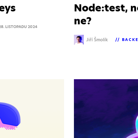
keys
Node:test, n
ne?
28. LISTOPADU 2024
Jiří Šmolík
BACK