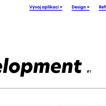
Vývoj aplikací
>
Design
>
Ref
elopment
#1