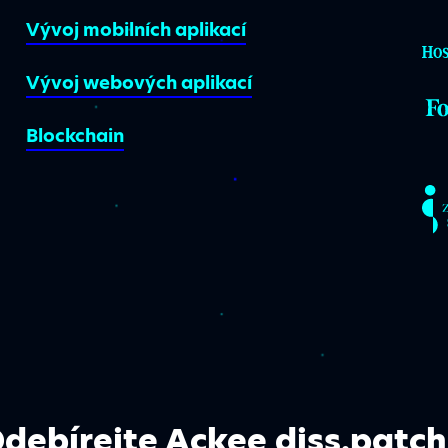
Vývoj mobilních aplikací
Vývoj webových aplikací
Blockchain
debírejte Ackee diss.patch