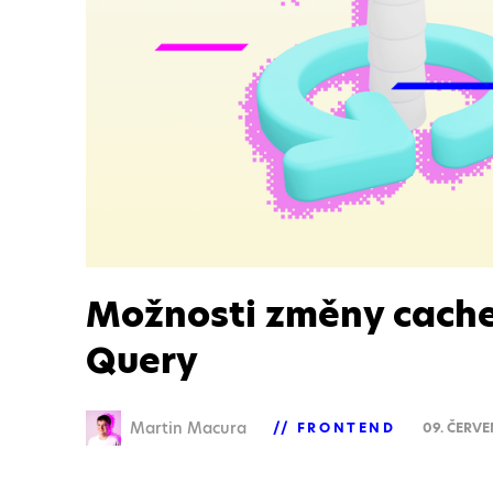
Možnosti změny cache
Query
Martin Macura
FRONTEND
09. ČERVE