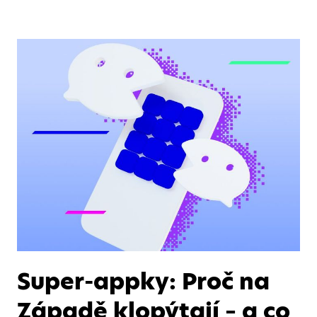
Super-appky: Proč na
Západě klopýtají – a co