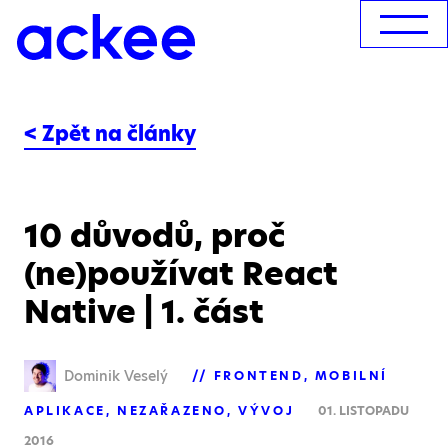
< Zpět na články
10 důvodů, proč
(ne)používat React
Native | 1. část
Dominik Veselý
FRONTEND
MOBILNÍ
APLIKACE
NEZAŘAZENO
VÝVOJ
01. LISTOPADU
2016