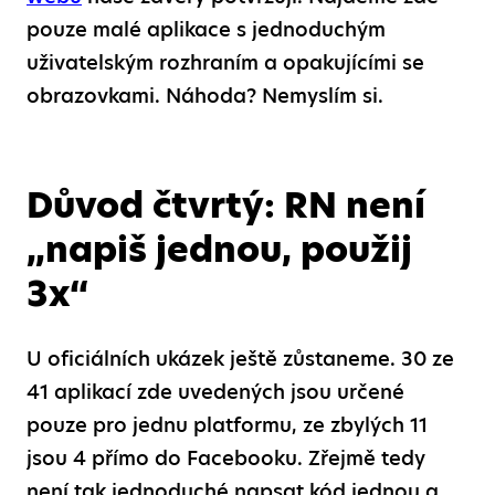
pouze malé aplikace s jednoduchým
uživatelským rozhraním a opakujícími se
obrazovkami. Náhoda? Nemyslím si.
Důvod čtvrtý: RN není
„napiš jednou, použij
3x“
U oficiálních ukázek ještě zůstaneme. 30 ze
41 aplikací zde uvedených jsou určené
pouze pro jednu platformu, ze zbylých 11
jsou 4 přímo do Facebooku. Zřejmě tedy
není tak jednoduché napsat kód jednou a