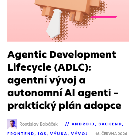
Agentic Development
Lifecycle (ADLC):
agentní vývoj a
autonomní AI agenti –
praktický plán adopce
Rostislav Babáček
ANDROID
BACKEND
FRONTEND
IOS
VÝUKA
VÝVOJ
16. ČERVNA 2026