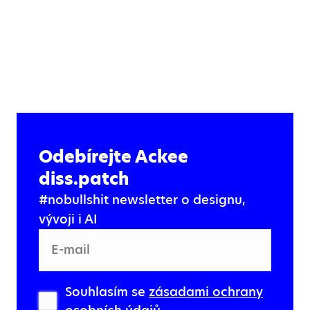
Odebírejte Ackee
diss.patch
#nobullshit newsletter o designu,
vývoji i AI
E-mail
Souhlasím se
zásadami ochrany