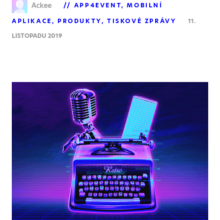
Ackee
APP4EVENT
MOBILNÍ
APLIKACE
PRODUKTY
TISKOVÉ ZPRÁVY
11.
LISTOPADU 2019