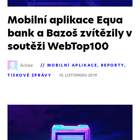
Mobilní aplikace Equa
bank a Bazoš zvítězily v
soutěži WebTop100
Ackee
MOBILNÍ APLIKACE
REPORTY
TISKOVÉ ZPRÁVY
15. LISTOPADU 2019