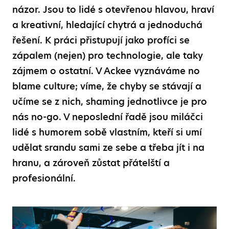
názor. Jsou to lidé s otevřenou hlavou, hraví
a kreativní, hledající chytrá a jednoduchá
řešení. K práci přistupují jako profíci se
zápalem (nejen) pro technologie, ale taky
zájmem o ostatní. V Ackee vyznáváme no
blame culture; víme, že chyby se stávají a
učíme se z nich, shaming jednotlivce je pro
nás no-go. V neposlední řadě jsou miláčci
lidé s humorem sobě vlastním, kteří si umí
udělat srandu sami ze sebe a třeba jít i na
hranu, a zároveň zůstat přátelští a
profesionální.