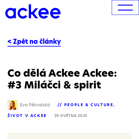
< Zpět na články
Co dělá Ackee Ackee:
#3 Miláčci & spirit
Eva Pětvalská
PEOPLE & CULTURE
ŽIVOT V ACKEE
29. KVĚTNA 2023