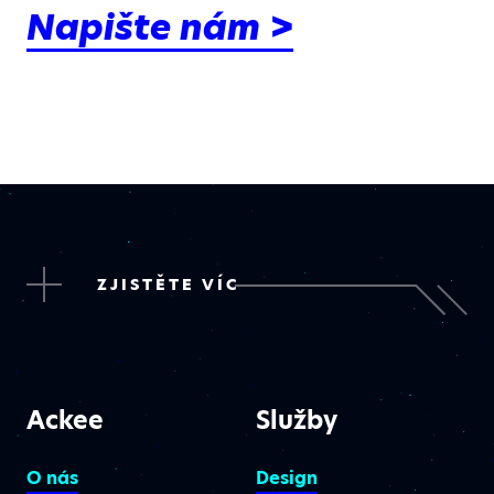
Napište nám >
ZJISTĚTE VÍC
Ackee
Služby
O nás
Design