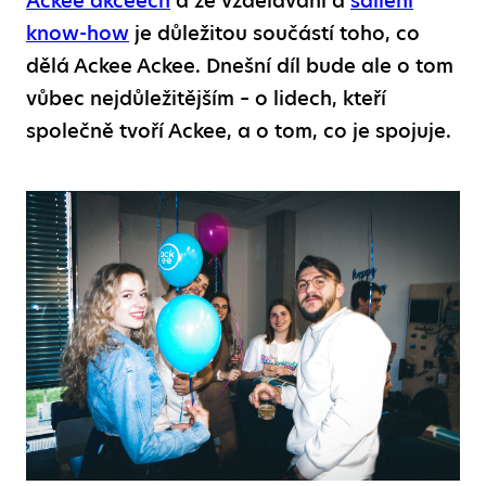
Ackee akceech
a že vzdělávání a
sdílení
know-how
je důležitou součástí toho, co
dělá Ackee Ackee. Dnešní díl bude ale o tom
vůbec nejdůležitějším – o lidech, kteří
společně tvoří Ackee, a o tom, co je spojuje.