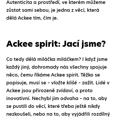
Autenticita a prostředí, ve kterém můžeme
zůstat sami sebou, je jedna z věcí, která
dělá Ackee tím, čím je.
Ackee spirit: Jací jsme?
Co tedy dělá miláčka miláčkem? I když jsme
každý jiný, dohromady nás všechny spojuje
něco, čemu říkáme Ackee spirit. Těžko se
popisuje, musí se –
vložte klišé
– zažít. Lidé v
Ackee jsou přirozeně zvídaví, a proto
inovativní. Nechybí jim odvaha – na to, aby
se pustili do věcí, které třeba ještě nikdy
nezkoušeli, nebo na to, aby vyjádřili rozdílný