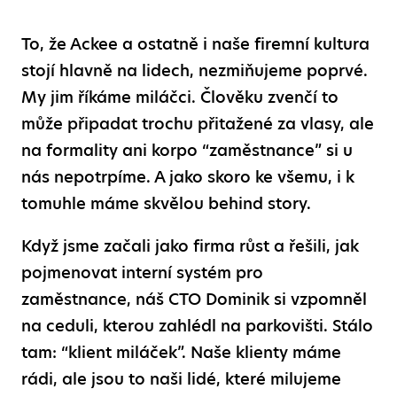
To, že Ackee a ostatně i naše firemní kultura
stojí hlavně na lidech, nezmiňujeme poprvé.
My jim říkáme miláčci. Člověku zvenčí to
může připadat trochu přitažené za vlasy, ale
na formality ani korpo “zaměstnance” si u
nás nepotrpíme. A jako skoro ke všemu, i k
tomuhle máme skvělou behind story.
Když jsme začali jako firma růst a řešili, jak
pojmenovat interní systém pro
zaměstnance, náš CTO Dominik si vzpomněl
na ceduli, kterou zahlédl na parkovišti. Stálo
tam: “klient miláček”. Naše klienty máme
rádi, ale jsou to naši lidé, které milujeme