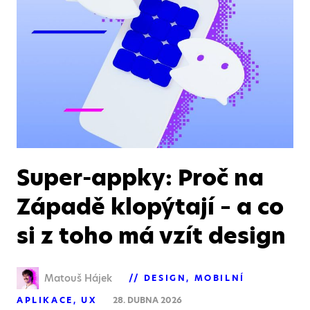
Super-appky: Proč na
Západě klopýtají – a co
si z toho má vzít design
Matouš Hájek
DESIGN
MOBILNÍ
APLIKACE
UX
28. DUBNA 2026