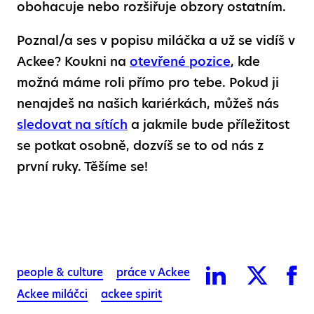
obohacuje nebo rozšiřuje obzory ostatním.
Poznal/a ses v popisu miláčka a už se vidíš v
Ackee? Koukni na
otevřené pozice
, kde
možná máme roli přímo pro tebe. Pokud ji
nenajdeš na našich kariérkách, můžeš nás
sledovat na sítích
a jakmile bude příležitost
se potkat osobně, dozvíš se to od nás z
první ruky. Těšíme se!
people & culture
práce v Ackee
Ackee miláčci
ackee spirit