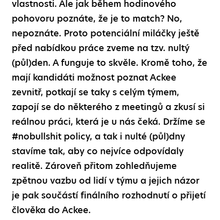
vlastnosti. Ale jak během hodinového
pohovoru poznáte, že je to match? No,
nepoznáte. Proto potenciální miláčky ještě
před nabídkou práce zveme na tzv. nultý
(půl)den. A funguje to skvěle. Kromě toho, že
mají kandidáti možnost poznat Ackee
zevnitř, potkají se taky s celým týmem,
zapojí se do některého z meetingů a zkusí si
reálnou práci, která je u nás čeká. Držíme se
#nobullshit policy, a tak i nulté (půl)dny
stavíme tak, aby co nejvíce odpovídaly
realitě. Zároveň přitom zohledňujeme
zpětnou vazbu od lidí v týmu a jejich názor
je pak součástí finálního rozhodnutí o přijetí
člověka do Ackee.