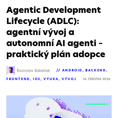
Agentic Development
Lifecycle (ADLC):
agentní vývoj a
autonomní AI agenti –
praktický plán adopce
Rostislav Babáček
ANDROID
BACKEND
FRONTEND
IOS
VÝUKA
VÝVOJ
16. ČERVNA 2026