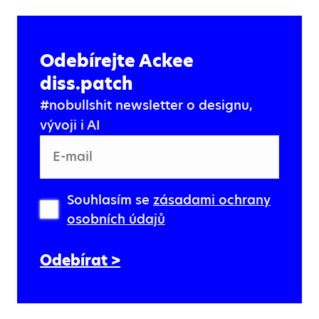
Odebírejte Ackee
diss.patch
#nobullshit newsletter o designu,
vývoji i AI
E-mail
Souhlasím se
zásadami ochrany
osobních údajů
Odebírat >