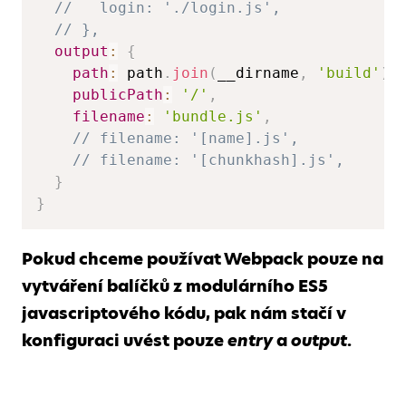
//   login: './login.js',  
// },  
output
:
{
path
:
 path
.
join
(
__dirname
,
'build'
)
,
publicPath
:
'/'
,
filename
:
'bundle.js'
,
// filename: '[name].js',  
// filename: '[chunkhash].js',  
}
}
Pokud chceme používat Webpack pouze na
vytváření balíčků z modulárního ES5
javascriptového kódu, pak nám stačí v
konfiguraci uvést pouze
entry
a
output
.