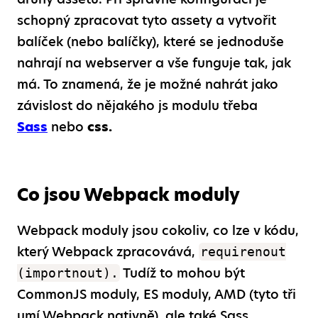
schopný zpracovat tyto assety a vytvořit
balíček (nebo balíčky), které se jednoduše
nahrají na webserver a vše funguje tak, jak
má. To znamená, že je možné nahrát jako
závislost do nějakého js modulu třeba
Sass
nebo
css.
Co jsou Webpack moduly
Webpack moduly jsou cokoliv, co lze v kódu,
který Webpack zpracovává,
requirenout
Tudíž to mohou být
(importnout).
CommonJS moduly, ES moduly, AMD (tyto tři
umí Webpack nativně), ale také Sass