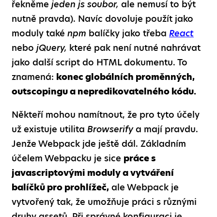
řekněme
jeden js soubor,
ale nemusí to být
nutně pravda). Navíc dovoluje použít jako
moduly také
npm
balíčky jako třeba
React
nebo
jQuery,
které pak není nutné nahrávat
jako další script do HTML dokumentu. To
znamená:
konec globálních proměnných,
outscopingu a nepredikovatelného kódu.
Někteří mohou namítnout, že pro tyto účely
už existuje utilita
Browserify
a mají pravdu.
Jenže Webpack jde ještě dál. Základním
účelem Webpacku je sice
práce s
javascriptovými moduly a vytváření
balíčků pro prohlížeč,
ale Webpack je
vytvořený tak, že umožňuje práci s různými
druhy assetů. Při správné konfiguraci je