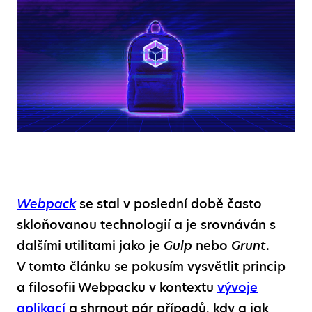
Webpack
se stal v poslední době často
skloňovanou technologií a je srovnáván s
dalšími utilitami jako je
Gulp
nebo
Grunt
.
V tomto článku se pokusím vysvětlit princip
a filosofii Webpacku v kontextu
vývoje
aplikací
a shrnout pár případů, kdy a jak