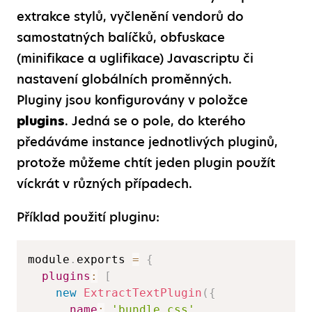
extrakce stylů, vyčlenění vendorů do
samostatných balíčků, obfuskace
(minifikace a uglifikace) Javascriptu či
nastavení globálních proměnných.
Pluginy jsou konfigurovány v položce
plugins
. Jedná se o pole, do kterého
předáváme instance jednotlivých pluginů,
protože můžeme chtít jeden plugin použít
víckrát v různých případech.
Příklad použití pluginu:
module
.
exports 
=
{
plugins
:
[
new
ExtractTextPlugin
(
{
name
:
'bundle.css'