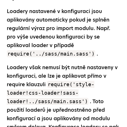
Loadery nastavené v konfiguraci jsou
aplikovány automaticky pokud je splněn
regulární výraz pro import modulu. Např.
pro výše uvedenou konfiguraci by se
aplikoval loader v případě
.
require('../sass/main.sass')
Loadery však nemusí být nutně nastaveny v
konfiguraci, ale lze je aplikovat přímo v
require klauzuli
require('style-
loader!css-loader!sass-
. Toto
loader!../sass/main.sass')
použití loaderů je upřednostněno před
konfigurací a jsou aplikovány od modulu
směrem doleva. Konfigurace loaderu se pak