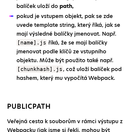
balíček uloží do
path,
pokud je vstupem objekt, pak se zde
uvede template string, který říká, jak se
mají výsledné balíčky jmenovat. Např.
říká, že se mají balíčky
[name].js
jmenovat podle klíčů ze vstupního
objektu. Může být použito také např.
, což uloží balíček pod
[chunkhash].js
hashem, který mu vypočítá Webpack.
PUBLICPATH
Veřejná cesta k souborům v rámci výstupu z
Webpacku (jak jsme si řekli, mohou být