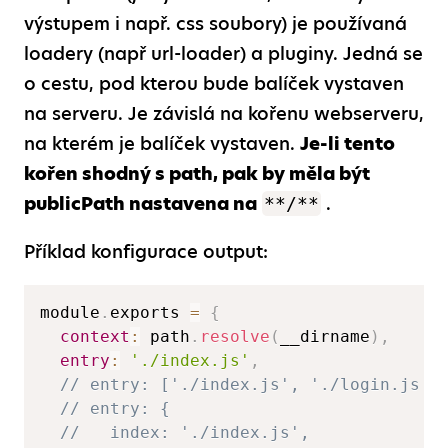
výstupem i např. css soubory) je používaná
loadery (např url-loader) a pluginy. Jedná se
o cestu, pod kterou bude balíček vystaven
na serveru. Je závislá na kořenu webserveru,
na kterém je balíček vystaven.
Je-li tento
kořen shodný s path, pak by měla být
publicPath nastavena na
.
**/**
Příklad konfigurace output:
module
.
exports 
=
{
context
:
 path
.
resolve
(
__dirname
)
,
entry
:
'./index.js'
,
// entry: ['./index.js', './login.js']
// entry: {  
//   index: './index.js',  