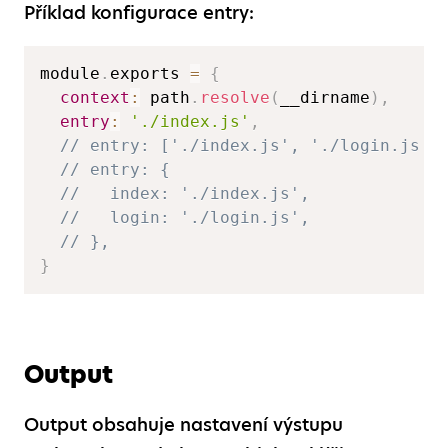
Příklad konfigurace entry:
module
.
exports 
=
{
context
:
 path
.
resolve
(
__dirname
)
,
entry
:
'./index.js'
,
// entry: ['./index.js', './login.js']
// entry: {  
//   index: './index.js',  
//   login: './login.js',  
// },  
}
Output
Output obsahuje nastavení výstupu