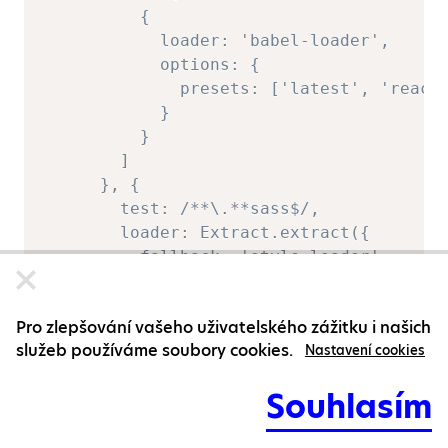
          {  

            loader: 'babel-loader',  

            options: {  

              presets: ['latest', 'react'
            }  

          }  

        ]  

      }, {  

        test: /**\.**sass$/,  

        loader: Extract.extract({  

          fallback: 'style-loader',  

          use: 'css-loader!sass-loader'  
        })  

Pro zlepšování vašeho uživatelského zážitku i našich
      },  

služeb používáme soubory cookies.
Nastavení cookies
    ]  

  },  

Souhlasím
  plugins: [  

    new Extract({  
