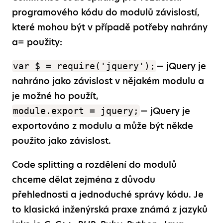
programového kódu do modulů závislostí,
které mohou být v případě potřeby nahrány
a= použity:
— jQuery je
var $ = require('jquery');
nahráno jako závislost v nějakém modulu a
je možné ho použít,
— jQuery je
module.export = jquery;
exportováno z modulu a může být někde
použito jako závislost.
Code splitting a rozdělení do modulů
chceme dělat zejména z důvodu
přehlednosti a jednoduché správy kódu. Je
to klasická inženýrská praxe známá z jazyků