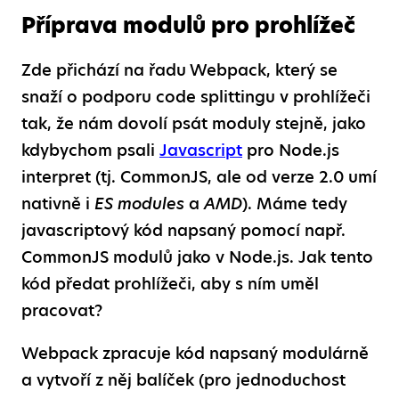
Příprava modulů pro prohlížeč
Zde přichází na řadu Webpack, který se
snaží o podporu code splittingu v prohlížeči
tak, že nám dovolí psát moduly stejně, jako
kdybychom psali
Javascript
pro Node.js
interpret (tj. CommonJS, ale od verze 2.0 umí
nativně i
ES modules
a
AMD
). Máme tedy
javascriptový kód napsaný pomocí např.
CommonJS modulů jako v Node.js. Jak tento
kód předat prohlížeči, aby s ním uměl
pracovat?
Webpack zpracuje kód napsaný modulárně
a vytvoří z něj balíček (pro jednoduchost