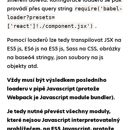
provádí přes query string
require('babel-
loader?presets=
.
['react']!./component.jsx')
Pomocí loaderů lze tedy transpilovat JSX na
ES5 js, ES6 js na ES5 js, Sass na CSS, obrázky
na base64 stringy, json soubory na js
objekty atd.
Vždy musí být výsledkem posledního
loaderu v pipě Javascript (protože
Webpack je Javascript module bundler).
Je tedy nutné převést všechny moduly,
které nejsou Javascript interpretovatelný
prohlížečem, na ES5 Javascript, protože