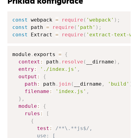
Příklad konfigurace
const
 webpack 
=
require
(
'webpack'
)
;
const
 path 
=
require
(
'path'
)
;
const
 Extract 
=
require
(
'extract-text-we
module
.
exports 
=
{
context
:
 path
.
resolve
(
__dirname
)
,
entry
:
'./index.js'
,
output
:
{
path
:
 path
.
join
(
__dirname
,
'build'
)
,
filename
:
'index.js'
,
}
,
module
:
{
rules
:
[
{
test
:
/**\.**js$/,  

        use: [  
