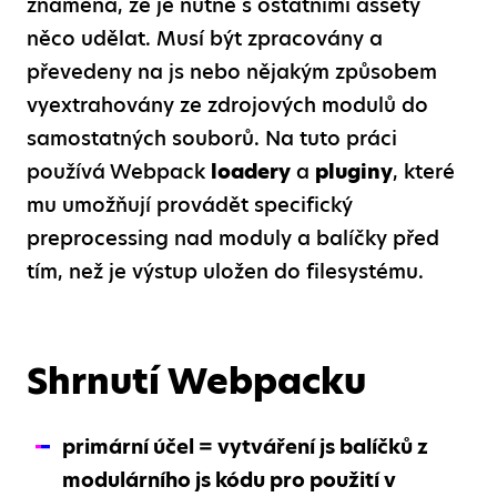
znamená, že je nutné s ostatními assety
něco udělat. Musí být zpracovány a
převedeny na js nebo nějakým způsobem
vyextrahovány ze zdrojových modulů do
samostatných souborů. Na tuto práci
používá Webpack
loadery
a
pluginy
, které
mu umožňují provádět specifický
preprocessing nad moduly a balíčky před
tím, než je výstup uložen do filesystému.
Shrnutí Webpacku
primární účel = vytváření js balíčků z
modulárního js kódu pro použití v