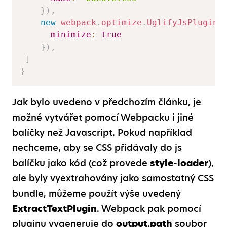
}
)
,
new
webpack
.
optimize
.
UglifyJsPlugin
(
minimize
:
true
}
)
,
]
}
Jak bylo uvedeno v předchozím článku, je
možné vytvářet pomocí Webpacku i jiné
balíčky než Javascript. Pokud například
nechceme, aby se CSS přidávaly do js
balíčku jako kód (což provede
style-loader
),
ale byly vyextrahovány jako samostatný CSS
bundle, můžeme použít výše uvedený
ExtractTextPlugin
. Webpack pak pomocí
pluginu vygeneruje do
output.path
soubor