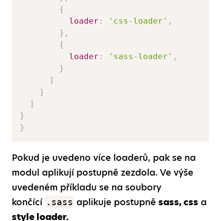
{
loader
:
'css-loader'
,
}
,
{
loader
:
'sass-loader'
,
}
]
}
]
}
}
Pokud je uvedeno více loaderů, pak se na
modul aplikují postupně zezdola. Ve výše
uvedeném příkladu se na soubory
končící
aplikuje postupně
sass, css
a
.sass
style loader.