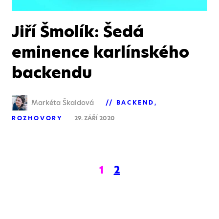
Jiří Šmolík: Šedá
eminence karlínského
backendu
Markéta Škaldová
BACKEND
ROZHOVORY
29. ZÁŘÍ 2020
1
2