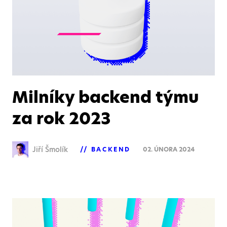
Milníky backend týmu
za rok 2023
Jiří Šmolík
BACKEND
02. ÚNORA 2024