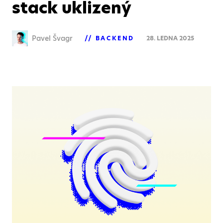
stack uklizený
Pavel Švagr
BACKEND
28. LEDNA 2025