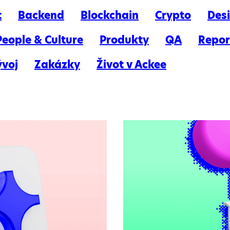
t
Backend
Blockchain
Crypto
Des
People & Culture
Produkty
QA
Repor
ývoj
Zakázky
Život v Ackee