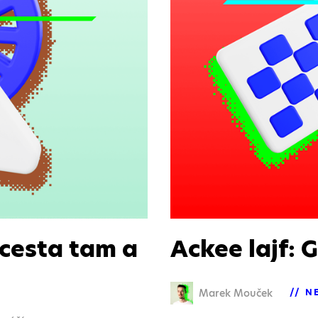
– cesta tam a
Ackee lajf:
Marek Mouček
N