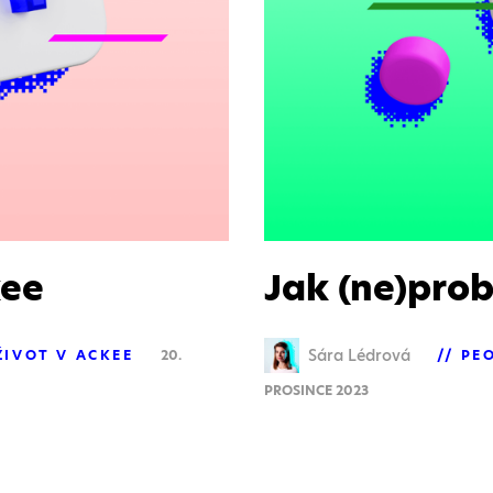
kee
Jak (ne)prob
Sára Lédrová
ŽIVOT V ACKEE
20.
PE
PROSINCE 2023