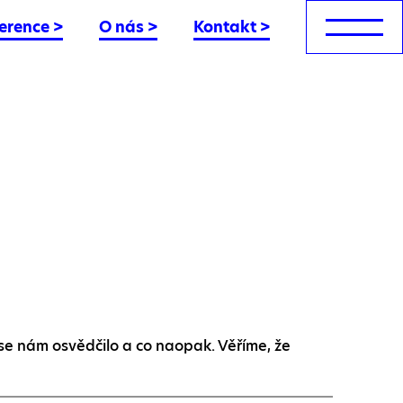
erence
>
O nás
>
Kontakt
>
se nám osvědčilo a co naopak. Věříme, že