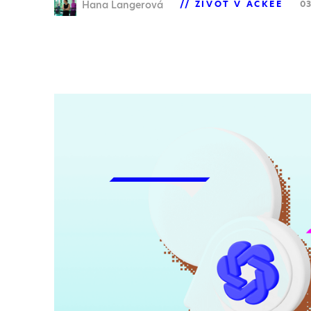
Hana Langerová
ŽIVOT V ACKEE
03