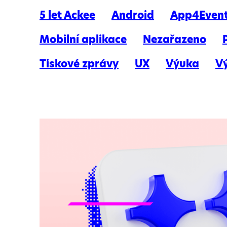
5 let Ackee
Android
App4Even
Mobilní aplikace
Nezařazeno
Tiskové zprávy
UX
Výuka
V