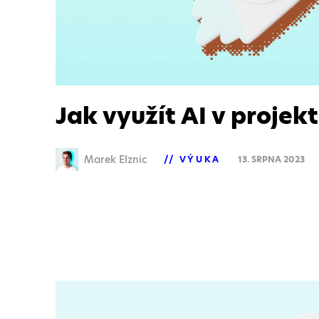
Jak využít AI v projek
Marek Elznic
VÝUKA
13. SRPNA 2023