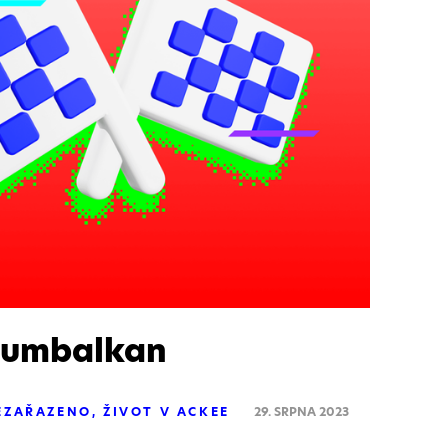
 Gumbalkan
EZAŘAZENO
ŽIVOT V ACKEE
29. SRPNA 2023