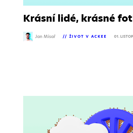
Krásní lidé, krásné fo
Jan Mísař
ŽIVOT V ACKEE
01. LISTO