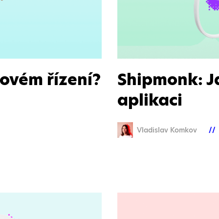
tovém řízení?
Shipmonk: Ja
aplikaci
Vladislav Komkov