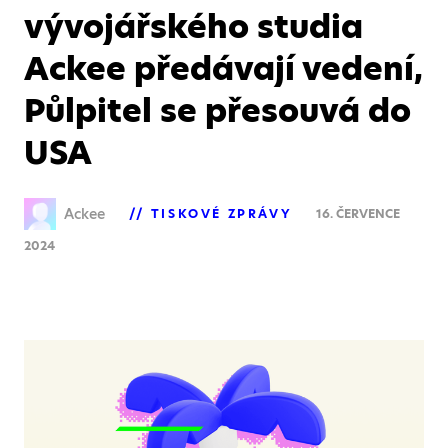
vývojářského studia
Ackee předávají vedení,
Půlpitel se přesouvá do
USA
Ackee
TISKOVÉ ZPRÁVY
16. ČERVENCE
2024