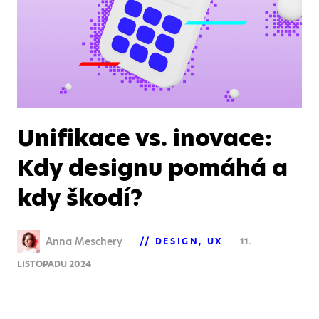
Unifikace vs. inovace:
Kdy designu pomáhá a
kdy škodí?
Anna Meschery
DESIGN
UX
11.
LISTOPADU 2024