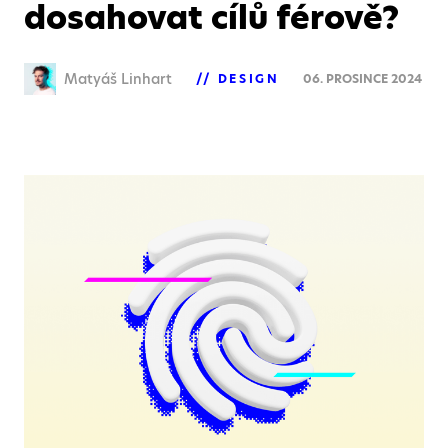
dosahovat cílů férově?
Matyáš Linhart
DESIGN
06. PROSINCE 2024