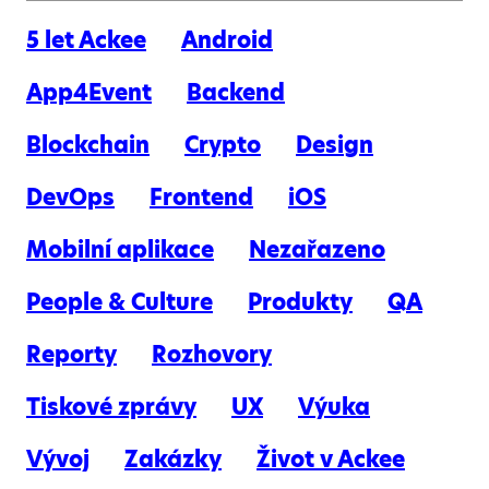
5 let Ackee
Android
App4Event
Backend
Blockchain
Crypto
Design
DevOps
Frontend
iOS
Mobilní aplikace
Nezařazeno
People & Culture
Produkty
QA
Reporty
Rozhovory
Tiskové zprávy
UX
Výuka
Vývoj
Zakázky
Život v Ackee