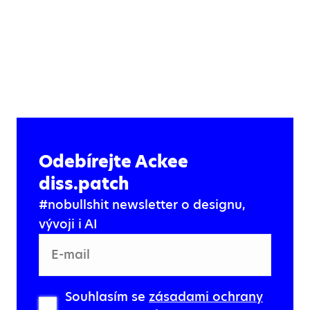
Odebírejte Ackee
diss.patch
#nobullshit newsletter o designu,
vývoji i AI
E-mail
Souhlasím se
zásadami ochrany