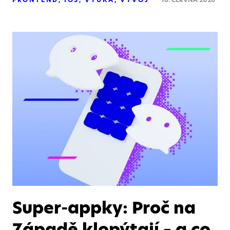
Super-appky: Proč na
Západě klopýtají – a co