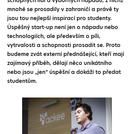
schopných lidí a výborných nápadů, z nichž
mnohé se prosadily v zahraničí a právě ty
jsou tou nejlepší inspirací pro studenty.
Úspěšný start-up není jen o nápadu nebo
technologiích, ale především o píli,
vytrvalosti a schopnosti prosadit se. Proto
budeme zvát externí přednášející, kteří mají
zajímavý příběh, dělají něco unikátního
nebo jsou „jen“ úspěšní a dokáží to předat
studentům.