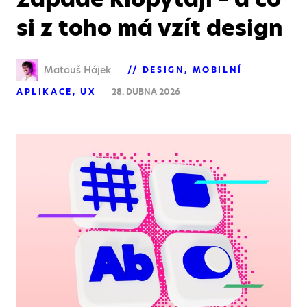
si z toho má vzít design
Matouš Hájek
DESIGN
MOBILNÍ
APLIKACE
UX
28. DUBNA 2026