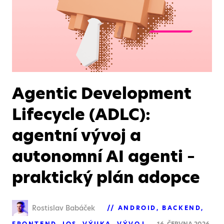
Agentic Development
Lifecycle (ADLC):
agentní vývoj a
autonomní AI agenti –
praktický plán adopce
Rostislav Babáček
ANDROID
BACKEND
FRONTEND
IOS
VÝUKA
VÝVOJ
16. ČERVNA 2026