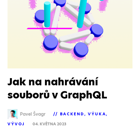
Jak na nahrávání
souborů v GraphQL
Pavel Švagr
BACKEND
VÝUKA
VÝVOJ
04. KVĚTNA 2023