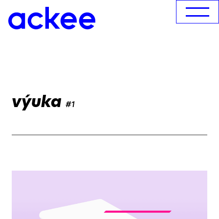
výuka
#1