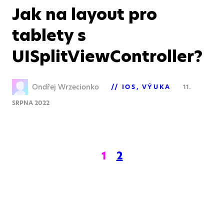
Jak na layout pro
tablety s
UISplitViewController?
Ondřej Wrzecionko
IOS
VÝUKA
11.
SRPNA 2022
1
2