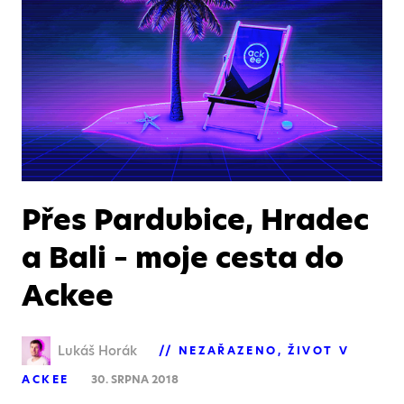
Přes Pardubice, Hradec
a Bali – moje cesta do
Ackee
Lukáš Horák
NEZAŘAZENO
ŽIVOT V
ACKEE
30. SRPNA 2018