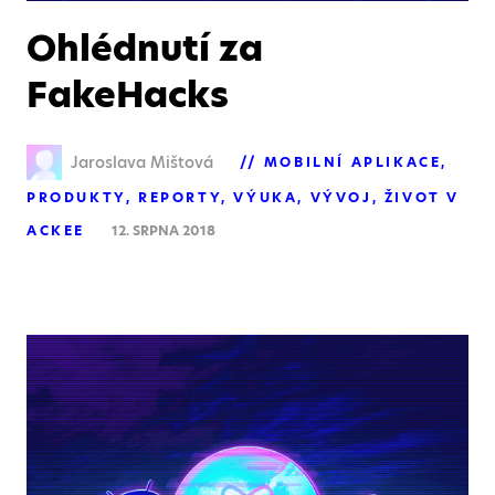
Ohlédnutí za
FakeHacks
Jaroslava Mištová
MOBILNÍ APLIKACE
PRODUKTY
REPORTY
VÝUKA
VÝVOJ
ŽIVOT V
ACKEE
12. SRPNA 2018