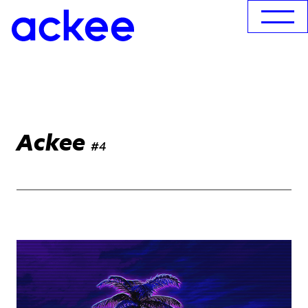
Ackee
#4