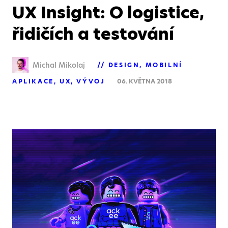
UX Insight: O logistice,
řidičích a testování
Michal Mikolaj
DESIGN
MOBILNÍ
APLIKACE
UX
VÝVOJ
06. KVĚTNA 2018