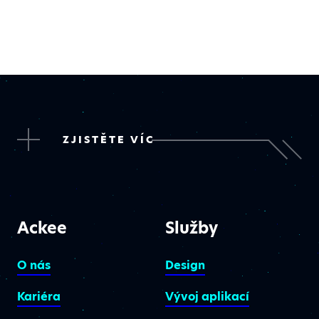
ZJISTĚTE VÍC
Ackee
Služby
O nás
Design
Kariéra
Vývoj aplikací