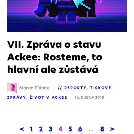
VII. Zpráva o stavu
Ackee: Rosteme, to
hlavní ale zůstává
Martin Půlpitel
REPORTY
TISKOVÉ
ZPRÁVY
ŽIVOT V ACKEE
16. DUBNA 2018
<
1
2
3
4
5
6
…
8
>