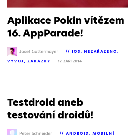
Aplikace Pokin vítězem
16. AppParade!
Josef Gattermayer
IOS
NEZAŘAZENO
VÝVOJ
ZAKÁZKY
17. ZÁŘÍ 2014
Testdroid aneb
testování droidů!
Peter Schneider
ANDROID
MOBILNÍ