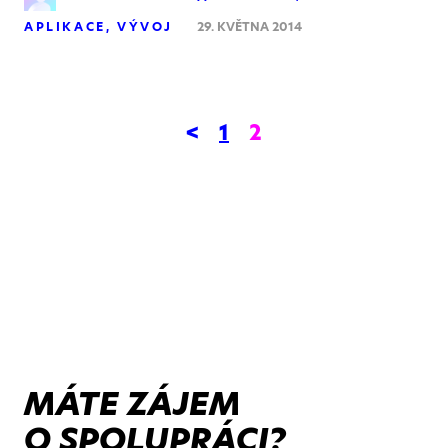
APLIKACE
VÝVOJ
29. KVĚTNA 2014
<
1
2
MÁTE ZÁJEM
O SPOLUPRÁCI?