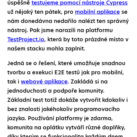
úspěšně
testujeme pomocí nástroje Cypress
už nějaký ten pátek, pro
mobilní aplikace
se
nám donedávna nedařilo nalézt ten správný
nástroj. Pak jsme narazili na platformu
TestProject.io
, která by toto prázdné místo v
našem stacku mohla zaplnit.
Jedná se o řešení, které umožňuje snadnou
tvorbu a exekuci E2E testů jak pro mobilní,
tak i
webové aplikace
. Zakládá si na
jednoduchosti a podpoře komunity.
Základní test totiž dokáže vytvořit kdokoliv i
bez znalosti jakéhokoliv programovacího
jazyka. Používání platformy je zdarma,
komunita na oplátku vytváří různé doplňky,
díky kterým se funkcionalita každým dnem