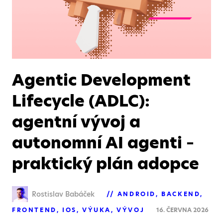
Agentic Development
Lifecycle (ADLC):
agentní vývoj a
autonomní AI agenti –
praktický plán adopce
Rostislav Babáček
ANDROID
BACKEND
FRONTEND
IOS
VÝUKA
VÝVOJ
16. ČERVNA 2026