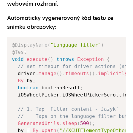
webovém rozhraní.
Automaticky vygenerovaný kód testu ze
snímku obrazovky:
@DisplayName
(
"Language filter"
)
@Test
void
execute
(
)
throws
Exception
{
// set timeout for driver actions (sim
  driver
.
manage
(
)
.
timeouts
(
)
.
implicitlyW
By
 by
;
boolean
 booleanResult
;
  iOSWheelPicker
.
iOSWheelPickerScrollTo 
// 1. Tap 'Filter content - Jazyk'  
//    Taps on the language filter butt
GeneratedUtils
.
sleep
(
500
)
;
  by 
=
By
.
xpath
(
"//XCUIElementTypeOther/