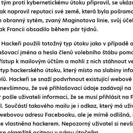
 tým proti kybernetickému útoku připravil, se ukáz
ak napravil reputaci své země, která byla pošra
h obranný sytém, zvaný Maginotova linie, svůj účel
ak Francii obsadilo během pár týdnů.
Hackeři použili totožný typ útoku jako v případě 
lašovací jména a hesla členů volebního štábu pomoc
ístup k mailovým účtům a mohli z nich stáhnout ve
 typ hackerského útoku, který místo na slabiny inf
telů. Hackeři se snaží podvrhnout existující webov
si nevšimnou, že své přihlašovací údaje zadávají n
pošle uživateli informaci, že se musí přihlásit na
. Součástí takového mailu je i odkaz, který má už
webovou adresu Facebooku, ale je mírně odlišná, 
 je vlastněna hackerem. Nepozorný uživatel si nevš
 se okamžitě ocitnou v rukou útočníka.