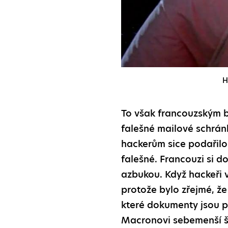
H
To však francouzským be
falešné mailové schránk
hackerům sice podařilo
falešné. Francouzi si do
azbukou. Když hackeři v
protože bylo zřejmé, že
které dokumenty jsou pr
Macronovi sebemenší š