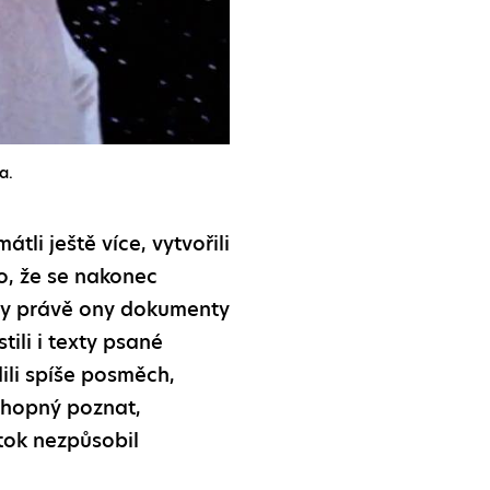
a.
li ještě více, vytvořili
o, že se nakonec
yly právě ony dokumenty
tili i texty psané
ili spíše posměch,
schopný poznat,
tok nezpůsobil