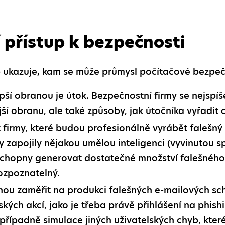
 přístup k bezpečnosti
up ukazuje, kam se může průmysl počítačové bezpečn
epší obranou je útok. Bezpečnostní firmy se nejspí
ší obranu, ale také způsoby, jak útočníka vyřadit a
firmy, které budou profesionálně vyrábět falešný
my zapojily nějakou umělou inteligenci (vyvinutou s
 schopny generovat dostatečné množství falešného
ozpoznatelný.
ohou zaměřit na produkci falešných e-mailových s
lských akcí, jako je třeba právě přihlášení na phi
, případně simulace jiných uživatelských chyb, kte