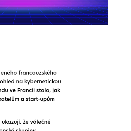
leného francouzského
pohled na kybernetickou
du ve Francii stalo, jak
ikatelům a start-upům
 ukazují, že válečné
enské skupiny,