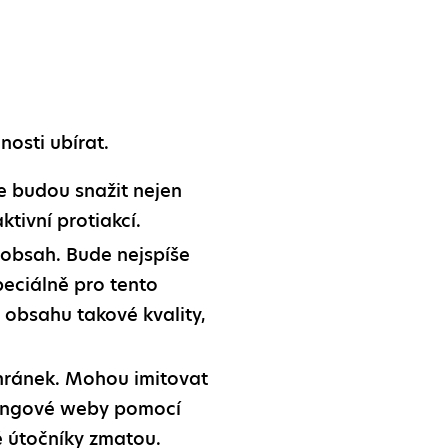
osti ubírat.
še budou snažit nejen
ktivní protiakcí.
 obsah. Bude nejspíše
peciálně pro tento
 obsahu takové kvality,
chránek. Mohou imitovat
shingové weby pomocí
ré útočníky zmatou.