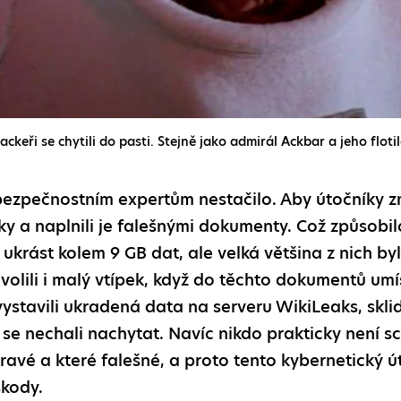
ackeři se chytili do pasti. Stejně jako admirál Ackbar a jeho flotil
zpečnostním expertům nestačilo. Aby útočníky zmát
y a naplnili je falešnými dokumenty. Což způsobil
 ukrást kolem 9 GB dat, ale velká většina z nich b
volili i malý vtípek, když do těchto dokumentů umís
ystavili ukradená data na serveru WikiLeaks, sklid
 se nechali nachytat. Navíc nikdo prakticky není 
avé a které falešné, a proto tento kybernetický ú
kody.