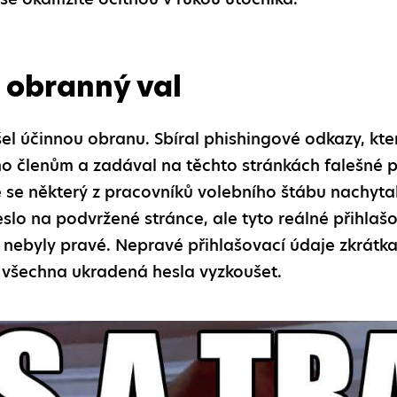
 obranný val
l účinnou obranu. Sbíral phishingové odkazy, kte
ho členům a zadával na těchto stránkách falešné p
e se některý z pracovníků volebního štábu nachyta
slo na podvržené stránce, ale tyto reálné přihlašov
 nebyly pravé. Nepravé přihlašovací údaje zkrátka
i všechna ukradená hesla vyzkoušet.