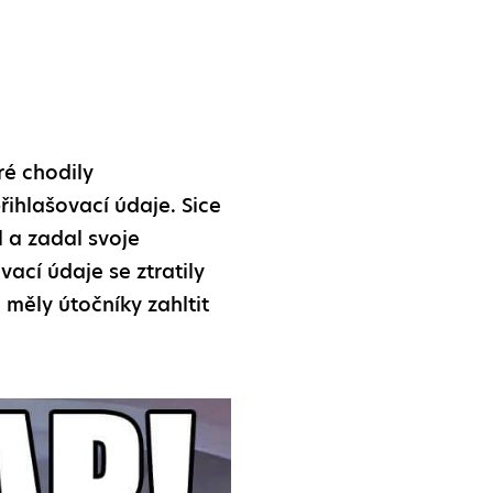
ré chodily
řihlašovací údaje. Sice
l a zadal svoje
ací údaje se ztratily
 měly útočníky zahltit