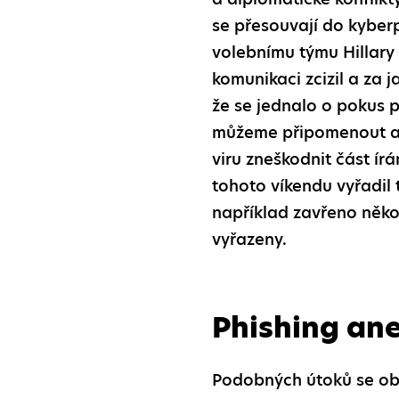
se přesouvají do kyberp
volebnímu týmu Hillary
komunikaci zcizil a za 
že se jednalo o pokus p
můžeme připomenout ak
viru zneškodnit část í
tohoto víkendu vyřadil
například zavřeno někol
vyřazeny.
Phishing an
Podobných útoků se obáv