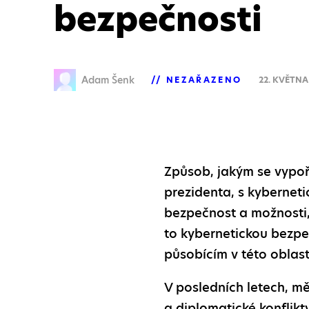
bezpečnosti
Adam Šenk
NEZAŘAZENO
22. KVĚTNA
Způsob, jakým se vypo
prezidenta, s kybernet
bezpečnost a možnosti, j
to kybernetickou bezpeč
působícím v této oblast
V posledních letech, měs
a diplomatické konflikt