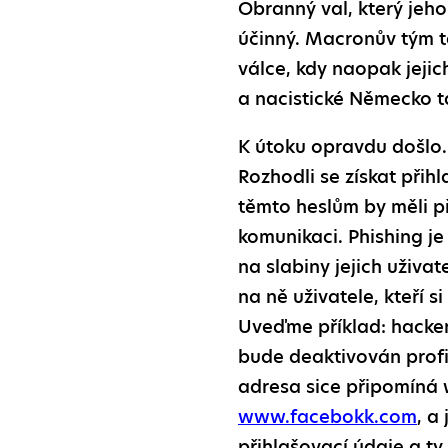
Obranný val, který jeho
účinný. Macronův tým t
válce, kdy naopak jejic
a nacistické Německo t
K útoku opravdu došlo. 
Rozhodli se získat přih
těmto heslům by měli př
komunikaci. Phishing je
na slabiny jejich uživa
na ně uživatele, kteří 
Uveďme příklad: hacker 
bude deaktivován profil
adresa sice připomíná 
www.facebokk.com
, a
přihlašovací údaje a ty