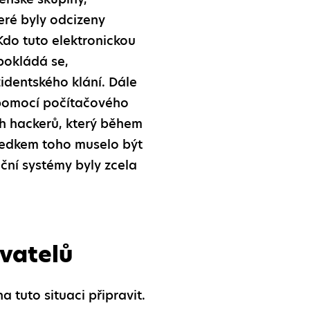
eré byly odcizeny
Kdo tuto elektronickou
pokládá se,
identského klání. Dále
 pomocí počítačového
h hackerů, který během
sledkem toho muselo být
ační systémy byly zcela
vatelů
 tuto situaci připravit.