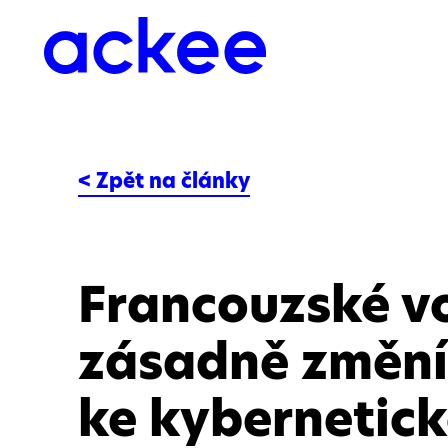
< Zpět na články
Francouzské v
zásadně změní
ke kybernetic