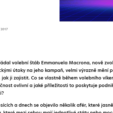
 2017
řádal volební štáb Emmanuela Macrona, nově zvo
ickými útoky na jeho kampaň, velmi výrazně mění 
ak ji zajistit. Co se vlastně během volebního víken
nost ovlivní a jaké příležitosti to poskytuje podn
i?
ících a dnech se objevilo několik afér, které jasně
y, které mezi sebou mají jednotlivé státy nebo moc