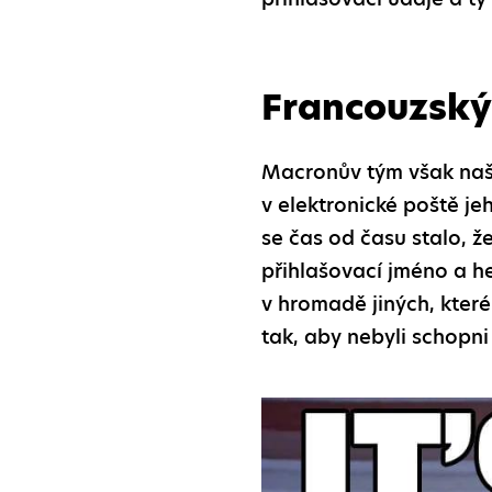
Francouzský
Macronův tým však naše
v elektronické poště je
se čas od času stalo, ž
přihlašovací jméno a he
v hromadě jiných, které
tak, aby nebyli schopn