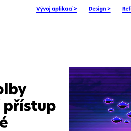
Vývoj aplikací
>
Design
>
Ref
olby
 přístup
ké