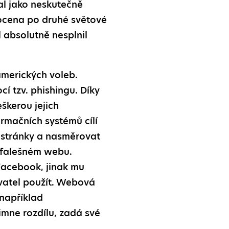
al jako neskutečně
mocena po druhé světové
 absolutně nesplnil
amerických voleb.
í tzv. phishingu. Díky
škerou jejich
ormačních systémů cílí
é stránky a nasměrovat
a falešném webu.
 Facebook, jinak mu
ivatel použít. Webová
například
imne rozdílu, zadá své