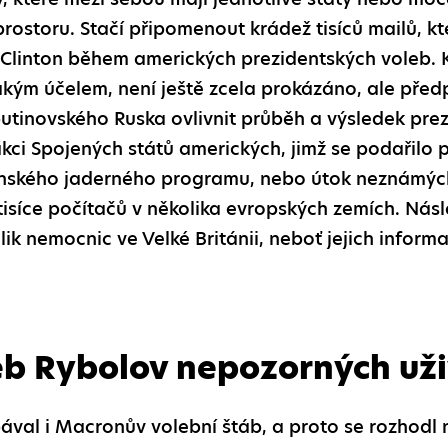
rostoru. Stačí připomenout krádež tisíců mailů, kt
 Clinton během amerických prezidentských voleb. 
jakým účelem, není ještě zcela prokázáno, ale před
utinovského Ruska ovlivnit průběh a výsledek prez
ci Spojených států amerických, jimž se podařilo
ránského jaderného programu, nebo útok neznámýc
 tisíce počítačů v několika evropských zemích. Ná
ik nemocnic ve Velké Británii, neboť jejich inform
eb Rybolov nepozorných uži
al i Macronův volební štáb, a proto se rozhodl na