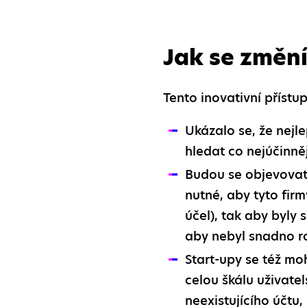
Jak se změní
Tento inovativní příst
Ukázalo se, že nejl
hledat co nejúčinněj
Budou se objevovat 
nutné, aby tyto fir
účel), tak aby byly
aby nebyl snadno r
Start-upy se též m
celou škálu uživate
neexistujícího účtu