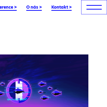
erence
>
O nás
>
Kontakt
>