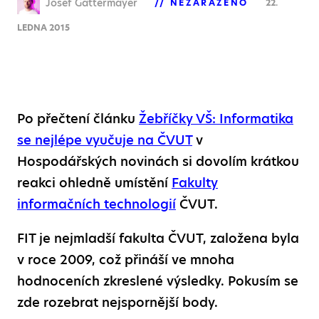
Josef Gattermayer
NEZAŘAZENO
22.
LEDNA 2015
Po přečtení článku
Žebříčky VŠ: Informatika
se nejlépe vyučuje na ČVUT
v
Hospodářských novinách si dovolím krátkou
reakci ohledně umístění
Fakulty
informačních technologií
ČVUT.
FIT je nejmladší fakulta ČVUT, založena byla
v roce 2009, což přináší ve mnoha
hodnoceních zkreslené výsledky. Pokusím se
zde rozebrat nejspornější body.