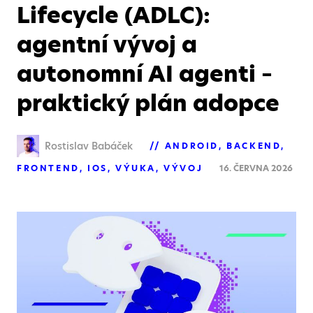
Lifecycle (ADLC):
agentní vývoj a
autonomní AI agenti –
praktický plán adopce
Rostislav Babáček
ANDROID
BACKEND
FRONTEND
IOS
VÝUKA
VÝVOJ
16. ČERVNA 2026