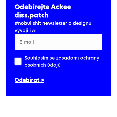
Odebírejte Ackee
diss.patch
#nobullshit newsletter o designu,
vývoji i AI
E-mail
Souhlasím se
zásadami ochrany
osobních údajů
Odebírat >