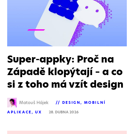
Super-appky: Proč na
Západě klopýtají – a co
si z toho má vzít design
Matouš Hájek
DESIGN
MOBILNÍ
APLIKACE
UX
28. DUBNA 2026