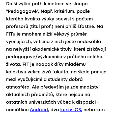
Další výtka patří k metrice ve sloupci
"Pedagogové". Např. kritérium, podle
kterého kvalita výuky souvisí s počtem
profesorů (titul prof.) není příliš šťastné. Na
FITu je mnohem nižší věkový průměr
vyučujících, většina z nich ještě nedosáhla
na nejvyšší akademické tituly, které získávají
pedagogové/výzkumníci v průběhu celého
života. FIT je naopak díky mladému
kolektivu velice živá fakulta, na škole panuje
mezi vyučujícími a studenty dobrá
atmosféra. Ale především je zde množství
aktuálních předmětů, které nejsou na
ostatních univerzitách vůbec k dispozici -
namátkou
Android
, dva
kurzy iOS
, nebo kurz