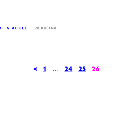
OT V ACKEE
28. KVĚTNA
<
1
…
24
25
26