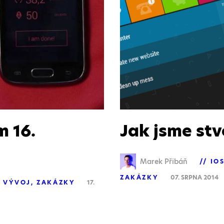
m 16.
Jak jsme stv
Marek Přibáň
IO
ZAKÁZKY
07. SRPNA 2014
VÝVOJ
ZAKÁZKY
17.