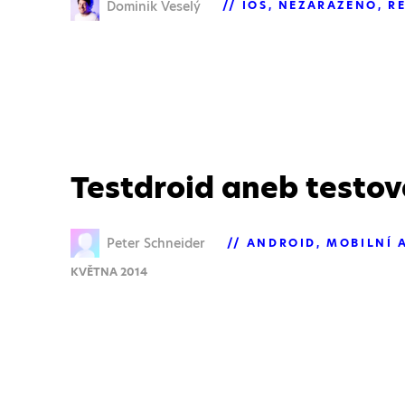
Dominik Veselý
IOS
NEZAŘAZENO
R
Testdroid aneb testov
Peter Schneider
ANDROID
MOBILNÍ 
KVĚTNA 2014