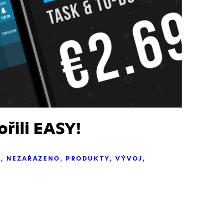
ořili EASY!
S
NEZAŘAZENO
PRODUKTY
VÝVOJ