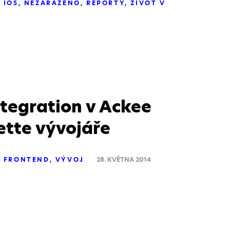
IOS
NEZAŘAZENO
REPORTY
ŽIVOT V
ntegration v Ackee
tte vývojáře
FRONTEND
VÝVOJ
28. KVĚTNA 2014