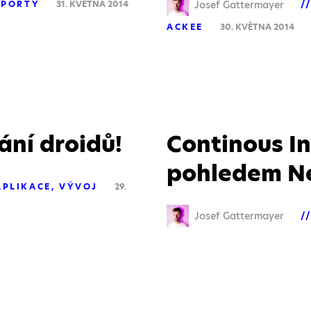
Josef Gattermayer
EPORTY
31. KVĚTNA 2014
ACKEE
30. KVĚTNA 2014
ání droidů!
Continous I
pohledem Ne
APLIKACE
VÝVOJ
29.
Josef Gattermayer