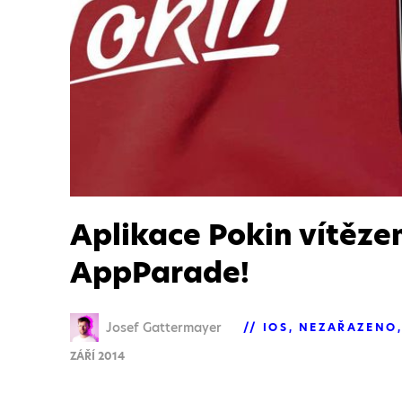
Aplikace Pokin vítěze
AppParade!
Josef Gattermayer
IOS
NEZAŘAZENO
ZÁŘÍ 2014