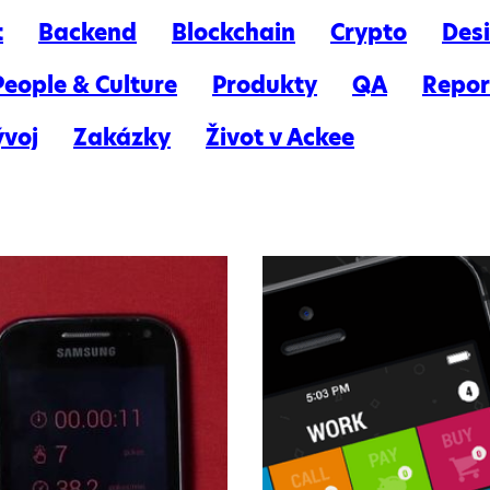
t
Backend
Blockchain
Crypto
Des
People & Culture
Produkty
QA
Repor
ývoj
Zakázky
Život v Ackee