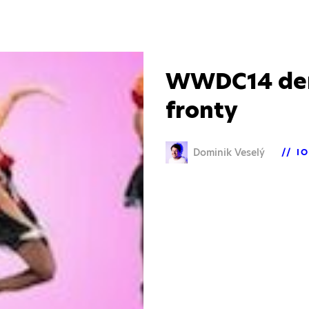
WWDC14 den 
fronty
Dominik Veselý
I