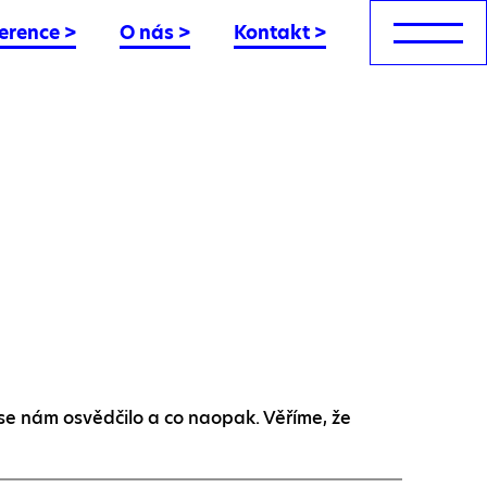
erence
>
O nás
>
Kontakt
>
se nám osvědčilo a co naopak. Věříme, že