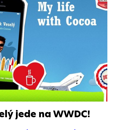
elý jede na WWDC!