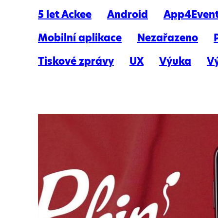
5 let Ackee
Android
App4Even
Mobilní aplikace
Nezařazeno
Tiskové zprávy
UX
Výuka
V