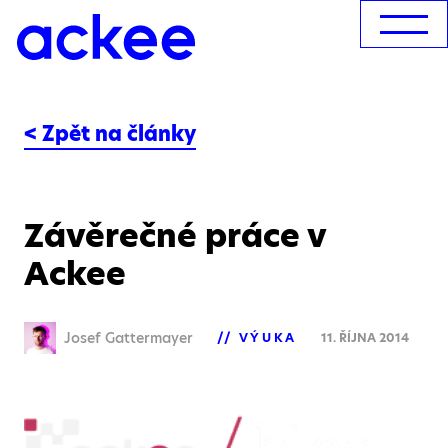
< Zpět na články
Závěrečné práce v
Ackee
Josef Gattermayer
VÝUKA
11. ŘÍJNA 2014