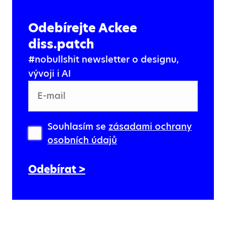
Odebírejte Ackee
diss.patch
#nobullshit newsletter o designu,
vývoji i AI
E-mail
Souhlasím se
zásadami ochrany
osobních údajů
Odebírat >