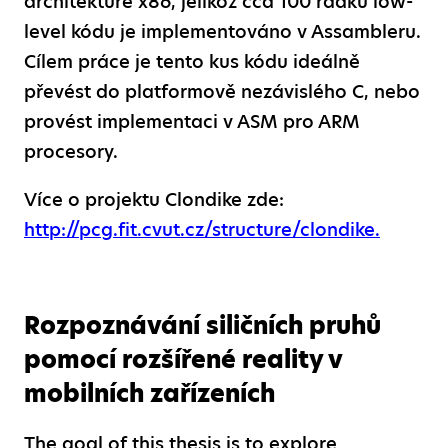
architektuře x86, jelikož cca 100 řádků low-
level kódu je implementováno v Assambleru.
Cílem práce je tento kus kódu ideálně
převést do platformově nezávislého C, nebo
provést implementaci v ASM pro ARM
procesory.
Více o projektu Clondike zde:
http://pcg.fit.cvut.cz/structure/clondike.
Rozpoznávání siličních pruhů
pomocí rozšířené reality v
mobilních zařízeních
The goal of this thesis is to explore