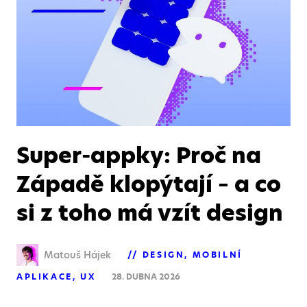
Super-appky: Proč na
Západě klopýtají – a co
si z toho má vzít design
Matouš Hájek
DESIGN
MOBILNÍ
APLIKACE
UX
28. DUBNA 2026