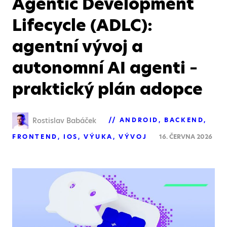
Agentic Development
Lifecycle (ADLC):
agentní vývoj a
autonomní AI agenti –
praktický plán adopce
Rostislav Babáček
ANDROID
BACKEND
FRONTEND
IOS
VÝUKA
VÝVOJ
16. ČERVNA 2026